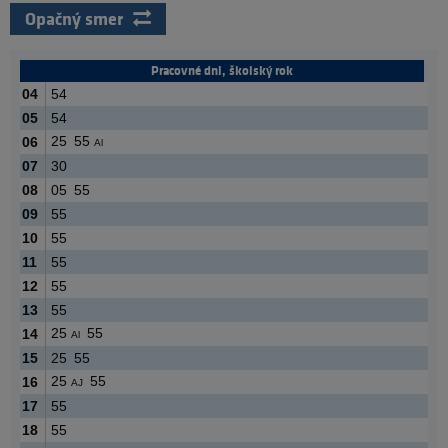
Opačný smer
Pracovné dni, školský rok
04
54
05
54
25
55
06
Al
07
30
08
05
55
09
55
10
55
11
55
12
55
13
55
25
55
14
Al
15
25
55
25
55
16
AJ
17
55
18
55