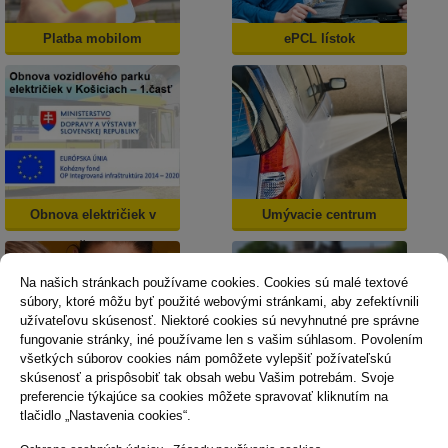
Platba mobilom
ePCL lístok
Obnova električiek v
Umývacie centrum
Košiciach
Na našich stránkach používame cookies. Cookies sú malé textové
súbory, ktoré môžu byť použité webovými stránkami, aby zefektívnili
užívateľovu skúsenosť. Niektoré cookies sú nevyhnutné pre správne
fungovanie stránky, iné používame len s vašim súhlasom. Povolením
všetkých súborov cookies nám pomôžete vylepšiť požívateľskú
skúsenosť a prispôsobiť tak obsah webu Vašim potrebám. Svoje
Dopravná psychológia
Mestská karta
preferencie týkajúce sa cookies môžete spravovať kliknutím na
tlačidlo „Nastavenia cookies“.