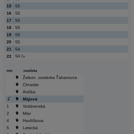
15
55
16
55
17
55
18
55
19
55
20
55
21
54
54
22
Če
min
zastávka
Železn. zastávka Ťahanovce
Chrastie
Anička
Májová
1
Vodárenská
2
Mier
4
Havlíčkova
5
Letecká