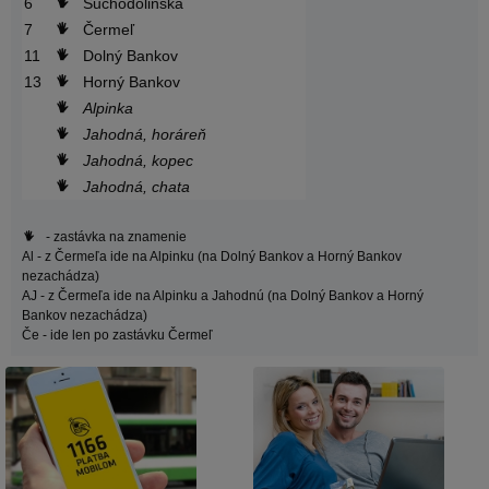
6
Suchodolinská
7
Čermeľ
11
Dolný Bankov
13
Horný Bankov
Alpinka
Jahodná, horáreň
Jahodná, kopec
Jahodná, chata
- zastávka na znamenie
Al
- z Čermeľa ide na Alpinku (na Dolný Bankov a Horný Bankov
nezachádza)
AJ
- z Čermeľa ide na Alpinku a Jahodnú (na Dolný Bankov a Horný
Bankov nezachádza)
Če
- ide len po zastávku Čermeľ