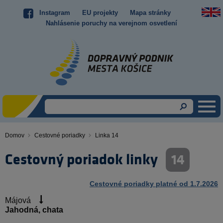
Skočiť
Instagram
EU projekty
Mapa stránky
Top
na
Nahlásenie poruchy na verejnom osvetlení
hlavný
menu
obsah
Domov
Cestovné poriadky
Linka 14
Omrvinka
Cestovný poriadok linky
14
Cestovné poriadky platné od 1.7.2026
Májová
Jahodná, chata