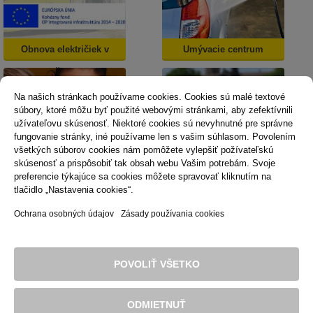
Obnova električiek v
Umývacie centrum
Košiciach
Na našich stránkach používame cookies. Cookies sú malé textové
súbory, ktoré môžu byť použité webovými stránkami, aby zefektívnili
užívateľovu skúsenosť. Niektoré cookies sú nevyhnutné pre správne
fungovanie stránky, iné používame len s vašim súhlasom. Povolením
všetkých súborov cookies nám pomôžete vylepšiť požívateľskú
skúsenosť a prispôsobiť tak obsah webu Vašim potrebám. Svoje
Dopravná psychológia
Mestská karta
preferencie týkajúce sa cookies môžete spravovať kliknutím na
tlačidlo „Nastavenia cookies“.
Ochrana osobných údajov
Zásady používania cookies
Technická podpora
Správca obsahu
Vyhlásenie o prístupnosti
Právne podmienky používania webu
POVOLIŤ VŠETKO
Zásady používania cookies
© 2016 Dopravný podnik mesta Košice, akciová spoločnosť. Všetky
práva sú vyhradené.
ODMIETNUŤ