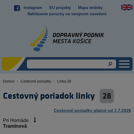
Skočiť
Instagram
EU projekty
Mapa stránky
Top
na
Nahlásenie poruchy na verejnom osvetlení
hlavný
menu
obsah
Domov
Cestovné poriadky
Linka 28
Omrvinka
Cestovný poriadok linky
28
Cestovné poriadky platné od 1.7.2026
Pri Hornáde
Tramínová