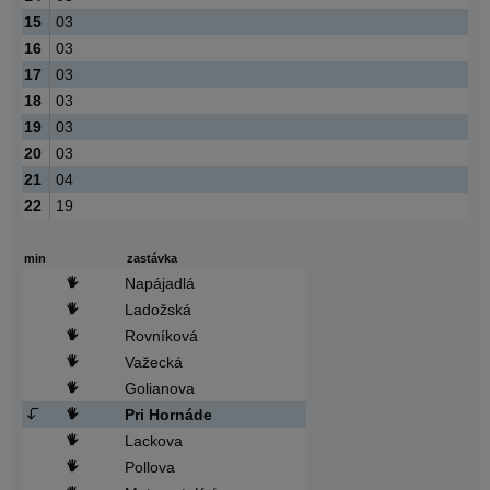
15
03
16
03
17
03
18
03
19
03
20
03
21
04
22
19
min
zastávka
Napájadlá
Ladožská
Rovníková
Važecká
Golianova
Pri Hornáde
Lackova
Pollova