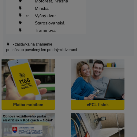
Motorest, Krásna
Minská
Vyšný dvor
pr
Staroslovanská
Tramínová
- zastávka na znamenie
pr
- nástup povolený len prednými dverami
Platba mobilom
ePCL lístok