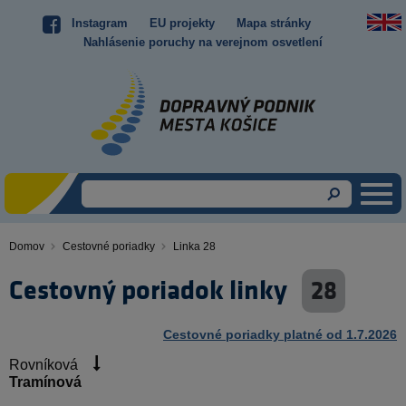
Skočiť
Instagram
EU projekty
Mapa stránky
Top
na
Nahlásenie poruchy na verejnom osvetlení
hlavný
menu
obsah
Domov
Cestovné poriadky
Linka 28
Omrvinka
Cestovný poriadok linky
28
Cestovné poriadky platné od 1.7.2026
Rovníková
Tramínová