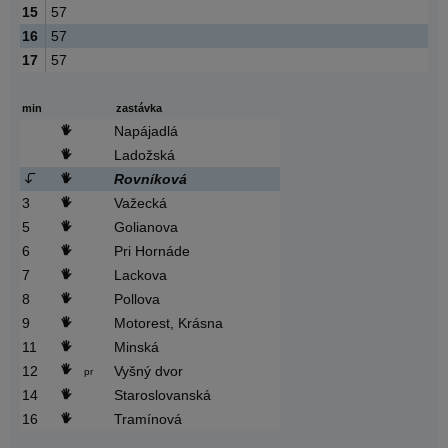
15
57
16
57
17
57
min
zastávka
Napájadlá
Ladožská
Rovníková
3
Važecká
5
Golianova
6
Pri Hornáde
7
Lackova
8
Pollova
9
Motorest, Krásna
11
Minská
12
Vyšný dvor
pr
14
Staroslovanská
16
Tramínová