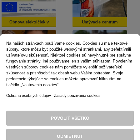
Obnova električiek v
Umývacie centrum
Košiciach
Na našich stránkach používame cookies. Cookies sú malé textové
súbory, ktoré môžu byť použité webovými stránkami, aby zefektívnili
užívateľovu skúsenosť. Niektoré cookies sú nevyhnutné pre správne
fungovanie stránky, iné používame len s vašim súhlasom. Povolením
všetkých súborov cookies nám pomôžete vylepšiť požívateľskú
skúsenosť a prispôsobiť tak obsah webu Vašim potrebám. Svoje
Dopravná psychológia
Mestská karta
preferencie týkajúce sa cookies môžete spravovať kliknutím na
tlačidlo „Nastavenia cookies“.
Ochrana osobných údajov
Zásady používania cookies
Technická podpora
Správca obsahu
Vyhlásenie o prístupnosti
Právne podmienky používania webu
POVOLIŤ VŠETKO
Zásady používania cookies
© 2016 Dopravný podnik mesta Košice, akciová spoločnosť. Všetky
práva sú vyhradené.
ODMIETNUŤ