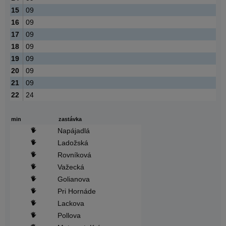
15
09
16
09
17
09
18
09
19
09
20
09
21
09
22
24
min
zastávka
Napájadlá
Ladožská
Rovníková
Važecká
Golianova
Pri Hornáde
Lackova
Pollova