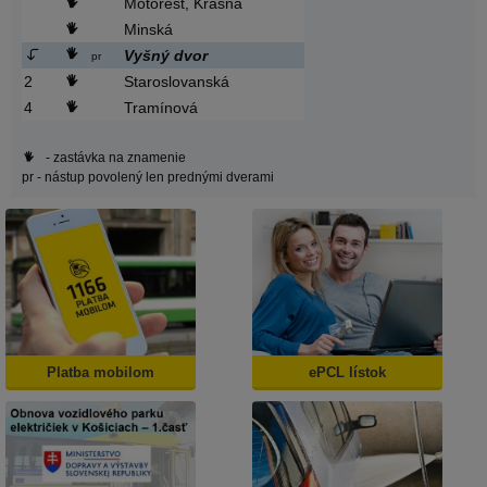
Motorest, Krásna
Minská
Vyšný dvor
pr
2
Staroslovanská
4
Tramínová
- zastávka na znamenie
pr
- nástup povolený len prednými dverami
Platba mobilom
ePCL lístok