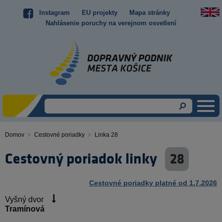
Skočiť
Instagram
EU projekty
Mapa stránky
Top
na
Nahlásenie poruchy na verejnom osvetlení
hlavný
menu
obsah
Domov
Cestovné poriadky
Linka 28
Omrvinka
Cestovný poriadok linky
28
Cestovné poriadky platné od 1.7.2026
Vyšný dvor
Tramínová