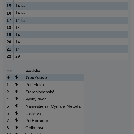
14
15
Na
14
16
Na
14
17
Na
18
14
19
14
20
14
21
14
22
29
min
zastávka
Tramínová
1
Pri Teleku
2
Staroslovanská
4
Vyšný dvor
pr
5
Námestie sv. Cyrila a Metoda
6
Lackova
7
Pri Hornáde
8
Golianova