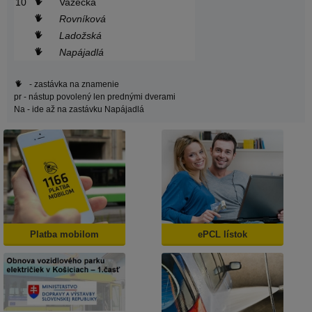
10
Važecká
Rovníková
Ladožská
Napájadlá
- zastávka na znamenie
pr
- nástup povolený len prednými dverami
Na
- ide až na zastávku Napájadlá
Platba mobilom
ePCL lístok