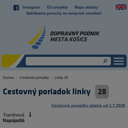
Skočiť
Instagram
EU projekty
Mapa stránky
Top
na
Nahlásenie poruchy na verejnom osvetlení
hlavný
menu
obsah
Domov
Cestovné poriadky
Linka 28
Omrvinka
Cestovný poriadok linky
28
Cestovné poriadky platné od 1.7.2026
Tramínová
Napájadlá