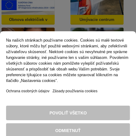
Obnova električiek v
Umývacie centrum
Košiciach
Na našich stránkach používame cookies. Cookies sú malé textové
súbory, ktoré môžu byť použité webovými stránkami, aby zefektívnili
užívateľovu skúsenosť. Niektoré cookies sú nevyhnutné pre správne
fungovanie stránky, iné používame len s vašim súhlasom. Povolením
všetkých súborov cookies nám pomôžete vylepšiť požívateľskú
skúsenosť a prispôsobiť tak obsah webu Vašim potrebám. Svoje
Dopravná psychológia
Mestská karta
preferencie týkajúce sa cookies môžete spravovať kliknutím na
tlačidlo „Nastavenia cookies“.
Ochrana osobných údajov
Zásady používania cookies
Technická podpora
Správca obsahu
Vyhlásenie o prístupnosti
Právne podmienky používania webu
POVOLIŤ VŠETKO
Zásady používania cookies
© 2016 Dopravný podnik mesta Košice, akciová spoločnosť. Všetky
práva sú vyhradené.
ODMIETNUŤ