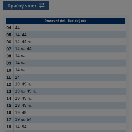
Opačný smer
Pracovné dni, školský rok
04
44
05
14
44
14
44
06
Na
14
44
07
Na
14
08
Na
14
09
Na
14
10
Na
11
14
19
49
12
Na
19
49
13
Na
Na
19
49
14
Na
19
49
15
Na
16
19
49
19
54
17
Na
18
14
54