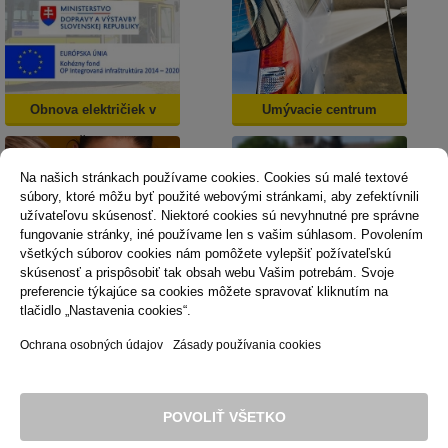
Obnova električiek v
Umývacie centrum
Košiciach
Na našich stránkach používame cookies. Cookies sú malé textové
súbory, ktoré môžu byť použité webovými stránkami, aby zefektívnili
užívateľovu skúsenosť. Niektoré cookies sú nevyhnutné pre správne
fungovanie stránky, iné používame len s vašim súhlasom. Povolením
všetkých súborov cookies nám pomôžete vylepšiť požívateľskú
skúsenosť a prispôsobiť tak obsah webu Vašim potrebám. Svoje
Dopravná psychológia
Mestská karta
preferencie týkajúce sa cookies môžete spravovať kliknutím na
tlačidlo „Nastavenia cookies“.
Ochrana osobných údajov
Zásady používania cookies
Technická podpora
Správca obsahu
Vyhlásenie o prístupnosti
Právne podmienky používania webu
POVOLIŤ VŠETKO
Zásady používania cookies