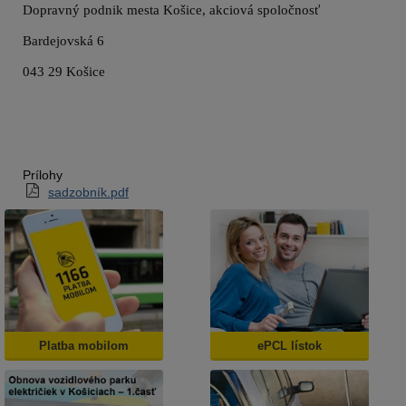
Dopravný podnik mesta Košice, akciová spoločnosť
Bardejovská 6
043 29 Košice
Prílohy
sadzobník.pdf
Platba mobilom
ePCL lístok