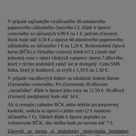
V prípade najčastejšie využívaného 30-minútového
papierového základného časového CL
dôjde k úprave
cestovného zo súčasných 0,90 € na 1 €, pričom zľavnený
lístok bude stáť 0,50 € a úprave 60-minútového papierového
základného zo súčasného 1 € na 1,20 €.
Bezkontaktná čipová
karta
(BČK) a
Virtuálny cestovný lístok
(vCL) budú mať
jednotnú cenu v rámci všetkých variantov okrem 7-dňového,
ktorý v týchto podobách zatiaľ nie je dostupný. Cena SMS
lístka, ktorý je hodinový, sa zvýši z 1,10 € na 1,50 €.
V prípade viacdňových lístkov sa zdraženie dotkne hlavne
zľavneného cestovného. Pri zľavnenom 30-dňovom
,,mesačníku“ dôjde k úprave jeho ceny na 12,50 €. 90-dňový
zľavnený predplatený bude stáť 34 €.
Ak si cestujúci zabudne BČK alebo telefón pri prepravnej
kontrole, sankcia sa upraví o jedno euro (2 € namiesto
súčasného 1 €). Taktiež dôjde k úprave poplatku za
vyhotovenie BČK, táto služba bude po novom stáť 7 €.
Zároveň sa menia aj podmienky poskytnutia bezplatnej