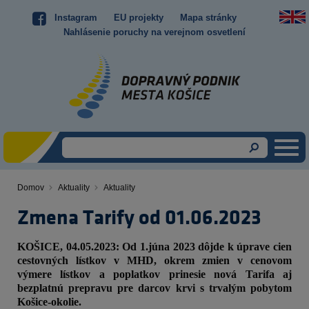
Skočiť
Instagram
EU projekty
Mapa stránky
Top
na
Nahlásenie poruchy na verejnom osvetlení
hlavný
menu
obsah
Domov
Aktuality
Aktuality
Omrvinka
Zmena Tarify od 01.06.2023
Obsah
KOŠICE, 04.05.2023: Od 1.júna 2023 dôjde k úprave cien
cestovných lístkov v MHD, okrem zmien v cenovom
výmere lístkov a poplatkov prinesie nová Tarifa aj
bezplatnú prepravu pre darcov krvi s trvalým pobytom
Košice-okolie.