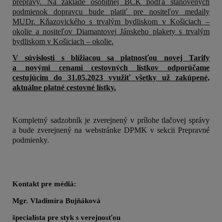
prepravy. Na základe osobitnej BČK podľa stanovených
podmienok dopravcu bude platiť pre nositeľov medaily
MUDr. Kňazovického s trvalým bydliskom v Košiciach –
okolie a nositeľov Diamantovej Jánskeho plakety s trvalým
bydliskom v Košiciach – okolie.
V súvislosti s blížiacou sa platnosťou novej Tarify
a novými cenami cestovných lístkov odporúčame
cestujúcim do 31.05.2023 využiť všetky už zakúpené,
aktuálne platné cestovné lístky.
Kompletný sadzobník je zverejnený v prílohe tlačovej správy
a bude zverejnený na webstránke DPMK v sekcii Prepravné
podmienky.
Kontakt pre médiá:
Mgr. Vladimíra Bujňáková
špecialista pre styk s verejnosťou