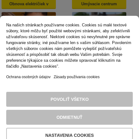
Obnova električiek v
Umývacie centrum
Košiciach
Na našich stránkach používame cookies. Cookies sú malé textové
súbory, ktoré môžu byť použité webovými stránkami, aby zefektívnili
užívateľovu skúsenosť. Niektoré cookies sú nevyhnutné pre správne
fungovanie stránky, iné používame len s vašim súhlasom. Povolením
všetkých súborov cookies nám pomôžete vylepšiť požívateľskú
skúsenosť a prispôsobiť tak obsah webu Vašim potrebám. Svoje
Dopravná psychológia
Mestská karta
preferencie týkajúce sa cookies môžete spravovať kliknutím na
tlačidlo „Nastavenia cookies“.
Ochrana osobných údajov
Zásady používania cookies
Technická podpora
Správca obsahu
Vyhlásenie o prístupnosti
Právne podmienky používania webu
POVOLIŤ VŠETKO
Zásady používania cookies
© 2016 Dopravný podnik mesta Košice, akciová spoločnosť. Všetky
práva sú vyhradené.
ODMIETNUŤ
NASTAVENIA COOKIES