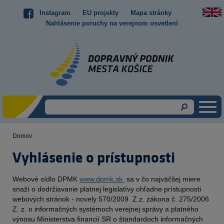
Skočiť
Instagram
EU projekty
Mapa stránky
Top
na
Nahlásenie poruchy na verejnom osvetlení
hlavný
menu
obsah
Domov
Omrvinka
Vyhlásenie o prístupnosti
Webové sídlo DPMK
www.dpmk.sk
sa v čo najväčšej miere
snaží o dodržiavanie platnej legislatívy ohľadne prístupnosti
webových stránok - novely 570/2009 Z.z. zákona č. 275/2006
Z. z. o informačných systémoch verejnej správy a platného
výnosu Ministerstva financií SR o štandardoch informačných