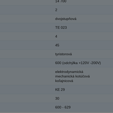
14 700
2
dvojstupňová
TE 023
4
45
tyristorová
600 (odchýlka +120V -200V)
elektrodynamická
mechanická kotúčová
koľajnicová
KE 29
30
600 - 629