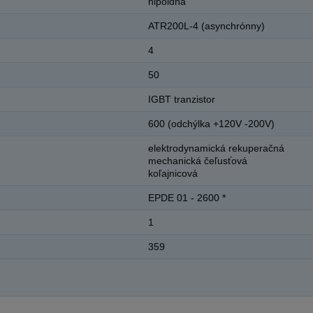
hipoidná
ATR200L-4 (asynchrónny)
4
50
IGBT tranzistor
600 (odchýlka +120V -200V)
elektrodynamická rekuperačná
mechanická čeľusťová
koľajnicová
EPDE 01 - 2600 *
1
359