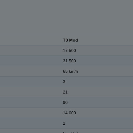
T3 Mod
17 500
31 500
65 km/h
3
21
90
14 000
2