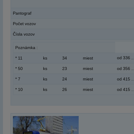
Pantograf
Počet vozov
Čísla vozov
Poznámka :
od 336 ..
* 11
ks
34
miest
* 50
ks
23
miest
od 356 ..
* 7
ks
24
miest
od 415 ..
* 10
ks
26
miest
od 415 ..