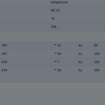
koľajnicová
KE 13
78
336 ...
. 352
** 11
ks
84
. 407
** 50
ks
163
. 424
** 7
ks
110
. 424
** 10
ks
154