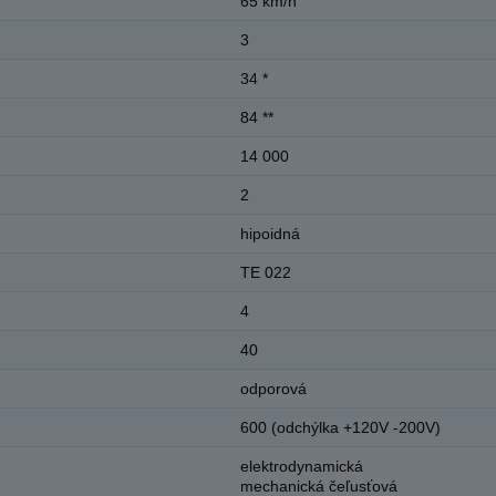
65 km/h
3
34 *
84 **
14 000
2
hipoidná
TE 022
4
40
odporová
600 (odchýlka +120V -200V)
elektrodynamická
mechanická čeľusťová