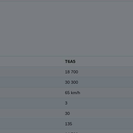
T6A5
18 700
30 300
65 km/h
3
30
135