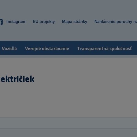
Instagram
EU projekty
Mapa stránky
Nahlásenie poruchy na
Top
menu
Vozidlá
Verejné obstarávanie
Transparentná spoločnosť
ektričiek