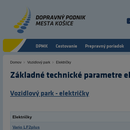
Skočiť
na
hlavný
obsah
DPMK
Cestovanie
Prepravný poriadok
Domov
Vozidlový park
Električky
Omrvinka
Základné technické parametre el
Vozidlový park - električky
Električky
Vario LF2plus