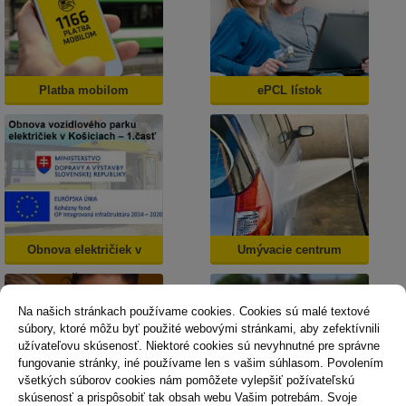
Platba mobilom
ePCL lístok
Obnova električiek v
Umývacie centrum
Košiciach
Na našich stránkach používame cookies. Cookies sú malé textové
súbory, ktoré môžu byť použité webovými stránkami, aby zefektívnili
užívateľovu skúsenosť. Niektoré cookies sú nevyhnutné pre správne
fungovanie stránky, iné používame len s vašim súhlasom. Povolením
všetkých súborov cookies nám pomôžete vylepšiť požívateľskú
skúsenosť a prispôsobiť tak obsah webu Vašim potrebám. Svoje