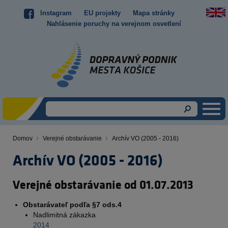
Skočiť
Instagram
EU projekty
Mapa stránky
Top
na
Nahlásenie poruchy na verejnom osvetlení
hlavný
menu
obsah
Domov
Verejné obstarávanie
Archív VO (2005 - 2016)
Omrvinka
Archív VO (2005 - 2016)
Verejné obstarávanie od 01.07.2013
Obstarávateľ podľa §7 ods.4
Nadlimitná zákazka
2014