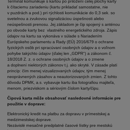
Terminál komunikuje s kartou po priložení celej plochy karty
k čítaciemu zariadeniu (kartu prikladať samostatne, nie
v puzdrách a pod.) pri rýchlosti komunikácie do 0,3 sek. so
svetelnou a zvukovou signalizáciou úspešnosti alebo
neúspešnosti prenosu. Jej základom je čip spojený s anténou
po obvode karty bez vlastného energetického zdroja. Zápis
údajov na kartu sa vykonáva v súlade s Nariadením
Európskeho parlamentu a Rady (EÚ) 2016/679 o ochrane
fyzických osôb pri spracúvaní osobných údajov a o voľnom
pohybe takýchto údajov (ďalej len „GDPR“) a zákonom č.
18/2018 Z. z. o ochrane osobných údajov a o zmene
a doplnení niektorých zákonov t.j. ako skryté. V zásade platí
princíp: čím menej vizualizovaných údajov, tým menej
neoprávnených zásahov a neautorizovaných zmien. Z tohto
dôvodu DPMK, a.s. vybavuje kartu iba fotografiou majiteľa,
menom, priezviskom a sériovým číslom karty/čipu.
Čipová karta môže obsahovať nasledovné informácie pre
použitie v doprave:
Elektronický kredit na platbu za dopravu v prímestskej a
medzimestskej doprave.
Nezávislé mesačné predplatné časové lístky pre mestskú