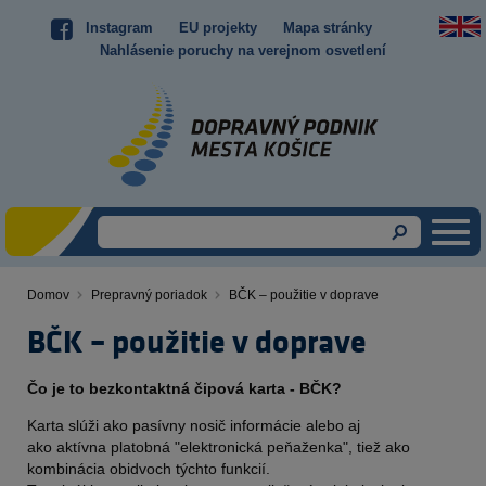
Skočiť
Instagram
EU projekty
Mapa stránky
Top
na
Nahlásenie poruchy na verejnom osvetlení
hlavný
menu
obsah
Domov
Prepravný poriadok
BČK – použitie v doprave
Omrvinka
BČK – použitie v doprave
Čo je to bezkontaktná čipová karta - BČK?
Karta slúži ako pasívny nosič informácie alebo aj
ako aktívna platobná "elektronická peňaženka", tiež ako
kombinácia obidvoch týchto funkcií.