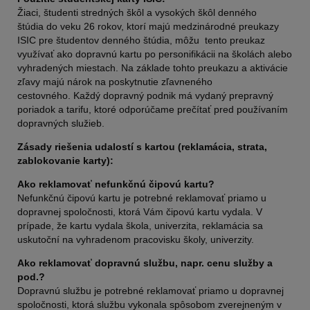
Žiaci, študenti stredných škôl a vysokých škôl denného
štúdia do veku 26 rokov, ktorí majú medzinárodné preukazy
ISIC pre študentov denného štúdia, môžu tento preukaz
využívať ako dopravnú kartu po personifikácii na školách alebo
vyhradených miestach. Na základe tohto preukazu a aktivácie
zľavy majú nárok na poskytnutie zľavneného
cestovného. Každý dopravný podnik má vydaný prepravný
poriadok a tarifu, ktoré odporúčame prečítať pred používaním
dopravných služieb.
Zásady riešenia udalostí s kartou (reklamácia, strata,
zablokovanie karty):
Ako reklamovať nefunkčnú čipovú kartu?
Nefunkčnú čipovú kartu je potrebné reklamovať priamo u
dopravnej spoločnosti, ktorá Vám čipovú kartu vydala. V
prípade, že kartu vydala škola, univerzita, reklamácia sa
uskutoční na vyhradenom pracovisku školy, univerzity.
Ako reklamovať dopravnú službu, napr. cenu služby a
pod.?
Dopravnú službu je potrebné reklamovať priamo u dopravnej
spoločnosti, ktorá službu vykonala spôsobom zverejneným v