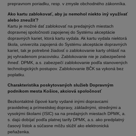
prepravnom poriadku, resp. v zmysle obchodného zákonníka.
Ako kartu zablokovať, aby ju nemohol niekto iný využívať
alebo zneužiť?
Kartu je možné dať zablokovať na predajných miestach
dopravnej spoločnosti zapojenej do Systému akceptácie
dopravných kariet, ktorá kartu vydala. Ak kartu vydala niektorá
škola, univerzita zapojená do Systému akceptácie dopravných
kariet, tak je potrebné žiadosť o zablokovanie karty ohlásiť na
jej vyhradenom pracovisku. Zablokovanie nie je zabezpečené
ihneď. DPMK, a.s. zabezpečí zablokovanie podľa stanovených
technologických postupov. Zablokovanie BČK sa vykoná bez
poplatku.
Charakteristika poskytovaných služieb Dopravným
podnikom mesta Košice, akciová spoločnosť
Bezkontaktné čipové karty vydané inými dopravcami
pravidelnej a prímestskej dopravy, základnými, strednými a
vysokými školami (ISIC) sa na predajných miestach DPMK, a.
s. dajú dobíjať podľa platnej tarify DPMK, a.s. ako predplatný
časový lístok a súčasne môžu slúžiť ako elektronická
peňaženka.