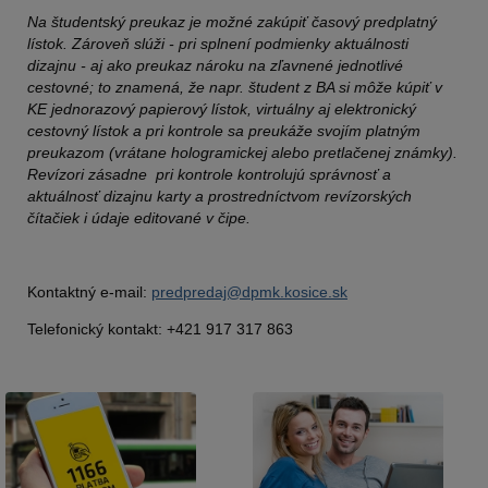
Na študentský preukaz je možné zakúpiť časový predplatný
lístok. Zároveň slúži - pri splnení podmienky aktuálnosti
dizajnu - aj ako preukaz nároku na zľavnené jednotlivé
cestovné; to znamená, že napr. študent z BA si môže kúpiť v
KE jednorazový papierový lístok, virtuálny aj elektronický
cestovný lístok a pri kontrole sa preukáže svojím platným
preukazom (vrátane hologramickej alebo pretlačenej známky).
Revízori zásadne pri kontrole kontrolujú správnosť a
aktuálnosť dizajnu karty a prostredníctvom revízorských
čítačiek i údaje editované v čipe.
Kontaktný e-mail:
predpredaj@dpmk.kosice.sk
Telefonický kontakt: +421 917 317 863