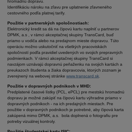
hromadnú dopravu.
Identifikáciu nároku na zľavu pre uplatnenie zľavneného
cestovného podľa platnej tarify.
Použitie v partnerských spoločnostiach:
Elektronický kredit sa dá na čipovú kartu naplniť u partnerov
DPMK, a.s , v rámci akceptačnej skupiny TransCard, buď
priamo u vodiča alebo na predajnom mieste dopravcu. Túto
operáciu možno uskutočniť na všetkých pracoviskách
spoločností podľa pravidiel uvedených vo svojich prepravných
podmienkach. V rámci akceptačnej skupiny TransCard si
navzájom uznávajú dopravnú peňaženku na svojich kartách a
preukazoch študenta a žiaka dopravcovia, ktorých zoznam je
zverejnený na webovej stránke
www.transcard.sk
.
Použitie v dopravných podnikoch v MHD:
Predplatené časové lístky (PCL, ePCL) pre mestskú hromadnú
dopravu je možné zakúpiť na čipovú kartu výhradne priamo v
dopravných podnikoch - na ich predajných miestach. Pre
použitie v dopravných podnikoch je potrebné, aby čipová karta
zakúpená mimo DPMK, a.s. bola doplnená o fotografiu pre
potreby vizuálnej kontroly.
Použitie študentskej karty ISIC: