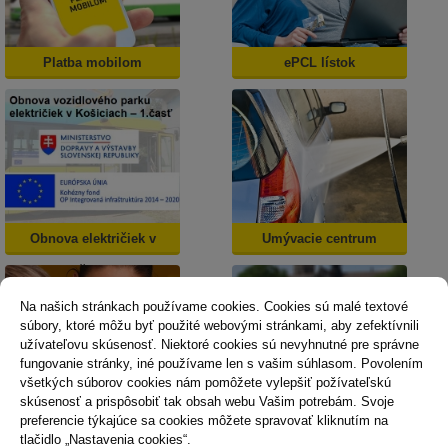
Platba mobilom
ePCL lístok
Obnova električiek v
Umývacie centrum
Košiciach
Na našich stránkach používame cookies. Cookies sú malé textové
súbory, ktoré môžu byť použité webovými stránkami, aby zefektívnili
užívateľovu skúsenosť. Niektoré cookies sú nevyhnutné pre správne
fungovanie stránky, iné používame len s vašim súhlasom. Povolením
všetkých súborov cookies nám pomôžete vylepšiť požívateľskú
skúsenosť a prispôsobiť tak obsah webu Vašim potrebám. Svoje
Dopravná psychológia
Mestská karta
preferencie týkajúce sa cookies môžete spravovať kliknutím na
tlačidlo „Nastavenia cookies“.