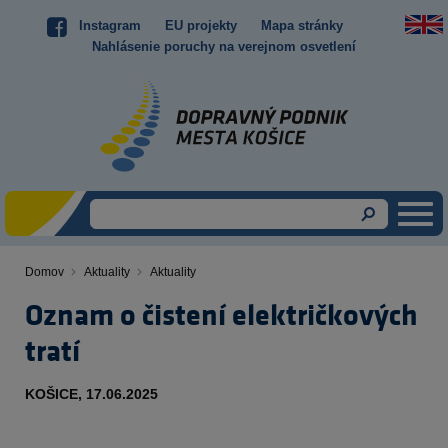
Skočiť
Instagram
EU projekty
Mapa stránky
Top
na
Nahlásenie poruchy na verejnom osvetlení
hlavný
menu
obsah
Domov
Aktuality
Aktuality
Omrvinka
Oznam o čistení električkových
tratí
Obsah
KOŠICE, 17.06.2025