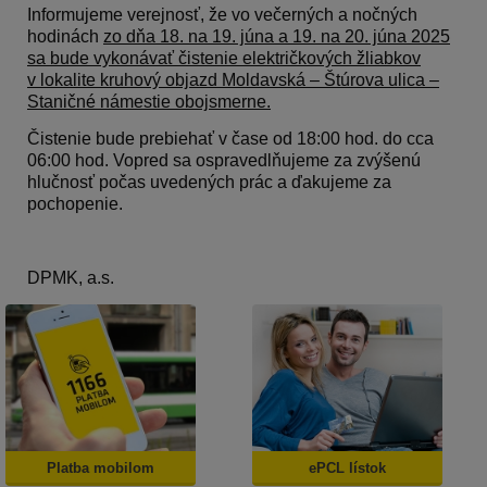
Informujeme verejnosť, že vo večerných a nočných
hodinách
zo dňa 18. na 19. júna a 19. na 20. júna 2025
sa bude vykonávať čistenie električkových žliabkov
v lokalite kruhový objazd Moldavská – Štúrova ulica –
Staničné námestie obojsmerne.
Čistenie bude prebiehať v čase od 18:00 hod. do cca
06:00 hod. Vopred sa ospravedlňujeme za zvýšenú
hlučnosť počas uvedených prác a ďakujeme za
pochopenie.
DPMK, a.s.
Platba mobilom
ePCL lístok