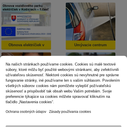
Obnova električiek v
Umývacie centrum
Košiciach
Na našich stránkach používame cookies. Cookies sú malé textové
súbory, ktoré môžu byť použité webovými stránkami, aby zefektívnili
užívateľovu skúsenosť. Niektoré cookies sú nevyhnutné pre správne
fungovanie stránky, iné používame len s vašim súhlasom. Povolením
všetkých súborov cookies nám pomôžete vylepšiť požívateľskú
skúsenosť a prispôsobiť tak obsah webu Vašim potrebám. Svoje
Dopravná psychológia
Mestská karta
preferencie týkajúce sa cookies môžete spravovať kliknutím na
tlačidlo „Nastavenia cookies“.
Ochrana osobných údajov
Zásady používania cookies
Technická podpora
Správca obsahu
Vyhlásenie o prístupnosti
Právne podmienky používania webu