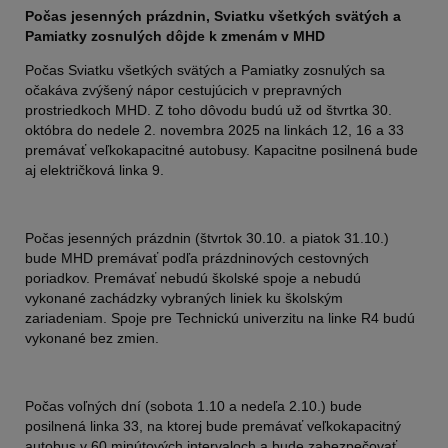
Počas jesenných prázdnin, Sviatku všetkých svätých a
Pamiatky zosnulých dôjde k zmenám v MHD
Počas Sviatku všetkých svätých a Pamiatky zosnulých sa
očakáva zvýšený nápor cestujúcich v prepravných
prostriedkoch MHD. Z toho dôvodu budú už od štvrtka 30.
októbra do nedele 2. novembra 2025 na linkách 12, 16 a 33
premávať veľkokapacitné autobusy. Kapacitne posilnená bude
aj električková linka 9.
Počas jesenných prázdnin (štvrtok 30.10. a piatok 31.10.)
bude MHD premávať podľa prázdninových cestovných
poriadkov. Premávať nebudú školské spoje a nebudú
vykonané zachádzky vybraných liniek ku školským
zariadeniam. Spoje pre Technickú univerzitu na linke R4 budú
vykonané bez zmien.
Počas voľných dní (sobota 1.10 a nedeľa 2.10.) bude
posilnená linka 33, na ktorej bude premávať veľkokapacitný
autobus v 60 minútových intervaloch a bude zabezpečovať