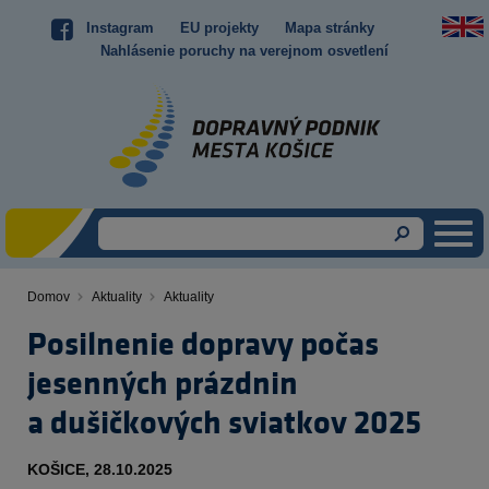
Skočiť
Instagram
EU projekty
Mapa stránky
Top
na
Nahlásenie poruchy na verejnom osvetlení
hlavný
menu
obsah
Domov
Aktuality
Aktuality
Omrvinka
Posilnenie dopravy počas
jesenných prázdnin
a dušičkových sviatkov 2025
Obsah
KOŠICE, 28.10.2025