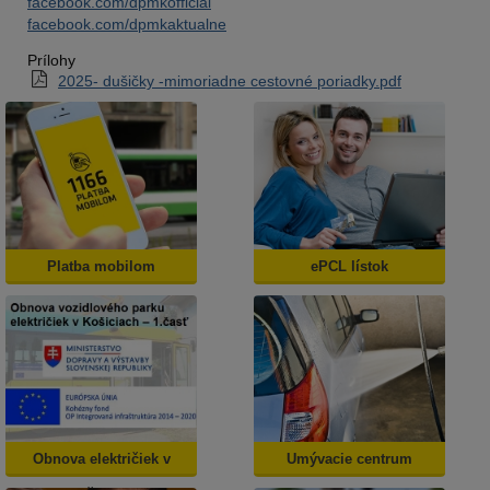
facebook.com/dpmkofficial
facebook.com/dpmkaktualne
Prílohy
2025- dušičky -mimoriadne cestovné poriadky.pdf
Platba mobilom
ePCL lístok
Obnova električiek v
Umývacie centrum