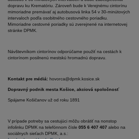
dopravu ku Krematóriu. Zároveň bude k Verejnému cintorínu
mimoriadne premávať aj autobusová linka 54 v 30-minútových
intervaloch podľa osobitného cestovného poriadku.
Mimoriadne cestovné poriadky sú zverejnené na internetovej
stránke DPMK.
Návštevníkom cintorínov odporúčame použiť na cestách k
cintorínom posilnenú mestskú hromadnú dopravu.
Kontakt pre médiá:
hovorca@dpmk.kosice.sk
Dopravný podnik mesta Košice, akciová spoločnosť
Spájame Košičanov už od roku 1891
V prípade potreby sa cestujúci môžu obrátiť na nonstop
infolinku DPMK na telefónnom čísle
055 6 407 407
alebo na
sociálnych sieťach DPMK, a.s.: