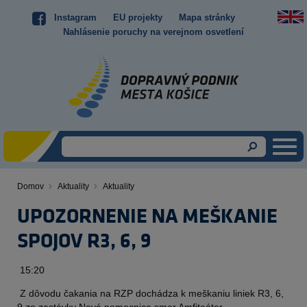
Skočiť
Instagram
EU projekty
Mapa stránky
Top
na
Nahlásenie poruchy na verejnom osvetlení
hlavný
menu
obsah
Domov
Aktuality
Aktuality
Omrvinka
UPOZORNENIE NA MEŠKANIE
SPOJOV R3, 6, 9
Obsah
15:20
Z dôvodu čakania na RZP dochádza k meškaniu liniek R3, 6,