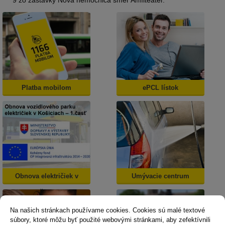
9 zo zastávky Nová nemocnica smer Amfiteáter.
Platba mobilom
ePCL lístok
Obnova električiek v
Umývacie centrum
Košiciach
Na našich stránkach používame cookies. Cookies sú malé textové
súbory, ktoré môžu byť použité webovými stránkami, aby zefektívnili