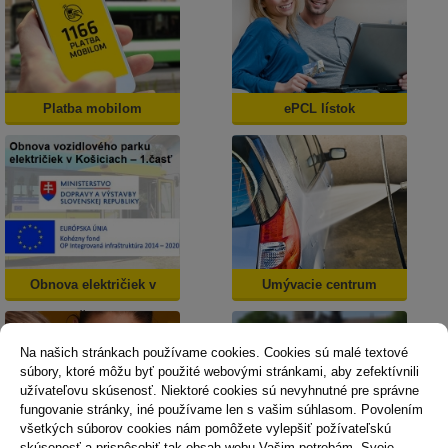
Platba mobilom
ePCL lístok
Obnova električiek v
Umývacie centrum
Košiciach
Na našich stránkach používame cookies. Cookies sú malé textové
súbory, ktoré môžu byť použité webovými stránkami, aby zefektívnili
užívateľovu skúsenosť. Niektoré cookies sú nevyhnutné pre správne
fungovanie stránky, iné používame len s vašim súhlasom. Povolením
všetkých súborov cookies nám pomôžete vylepšiť požívateľskú
skúsenosť a prispôsobiť tak obsah webu Vašim potrebám. Svoje