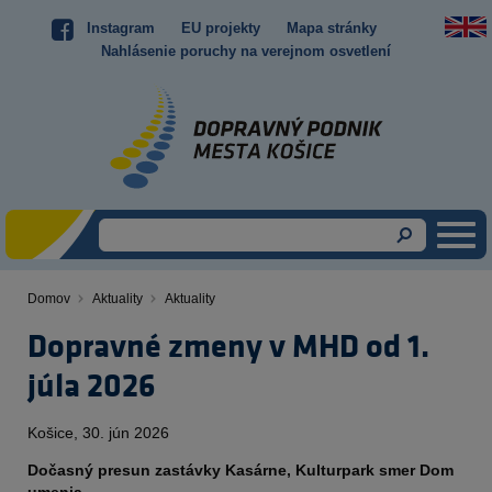
Skočiť
Instagram
EU projekty
Mapa stránky
Top
na
Nahlásenie poruchy na verejnom osvetlení
hlavný
menu
obsah
Domov
Aktuality
Aktuality
Omrvinka
Dopravné zmeny v MHD od 1.
júla 2026
Obsah
Košice, 30. jún 2026
Dočasný presun zastávky Kasárne, Kulturpark smer Dom