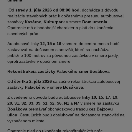
umenia
Od
stredy 1. júla 2026 od 08:00 hod.
dochádza z dôvodu
realizácie stavebných prác k dočasnému presunu autobusovej
zastávky
Kasárne, Kulturpark
v smere
Dom umenia
.
Opatrenie má dlhodobejší charakter a platí do ukončenia
stavebných prác.
Autobusové linky
12, 15 a 16
v smere do centra mesta budú
zastavovať na dočasnom stanovišti, ktoré sa nachádza
približne 100 metrov za pôvodnou zastávkou v smere jazdy,
oproti zastávke v opačnom smere.
Rekonštrukcia zastávky Palackého smer Bosákova
Od
štvrtka 2. júla 2026
sa začne rekonštrukcia autobusovej
zastávky
Palackého
v smere
Bosákova
.
Z uvedeného dôvodu budú autobusové linky
10, 15, 17, 19,
20, 31, 32, 33, 35, 51, 52, 56, N1 a N7
v smere na zastávku
Bosákova
premávať obchádzkovou trasou cez
Bajzovu
ulicu
. Cestujúcich budú obsluhovať na dočasnom stanovišti na
vyznačenom mieste.
Opatrenie platí do ukončenia rekonštrukčných prác.