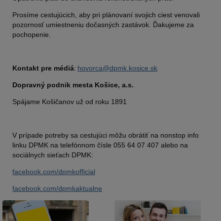
Prosíme cestujúcich, aby pri plánovaní svojich ciest venovali
pozornosť umiestneniu dočasných zastávok. Ďakujeme za
pochopenie.
Kontakt pre médiá
:
hovorca@dpmk.kosice.sk
Dopravný podnik mesta Košice, a.s.
Spájame Košičanov už od roku 1891
V prípade potreby sa cestujúci môžu obrátiť na nonstop info
linku DPMK na telefónnom čísle 055 64 07 407 alebo na
sociálnych sieťach DPMK:
facebook.com/dpmkofficial
facebook.com/dpmkaktualne