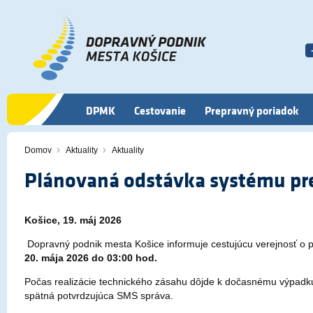
Skočiť
na
hlavný
obsah
DPMK
Cestovanie
Prepravný poriadok
Domov
Aktuality
Aktuality
Omrvinka
Plánovaná odstávka systému pre
Obsah
Košice, 19. máj 2026
Dopravný podnik mesta Košice
informuje cestujúcu verejnosť o 
20. mája 2026 do 03:00 hod.
Počas realizácie technického zásahu dôjde k dočasnému výpadku
spätná potvrdzujúca SMS správa.