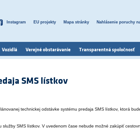
Instagram
EU projekty
Mapa stránky
Nahlásenie poruchy na
Top
menu
Vozidlá
Verejné obstarávanie
Transparentná spoločnosť
daja SMS lístkov
plánovanej technickej odstávke systému predaja SMS lístkov, ktorá bu
 služby SMS lístkov. V uvedenom čase nebude možné zakúpiť cestovný