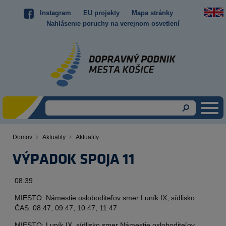
Skočiť
Instagram
EU projekty
Mapa stránky
Top
na
Nahlásenie poruchy na verejnom osvetlení
hlavný
menu
obsah
Domov
Aktuality
Aktuality
Omrvinka
VÝPADOK SPOJA 11
Obsah
08:39
MIESTO: Námestie osloboditeľov smer Luník IX, sídlisko
ČAS: 08:47, 09:47, 10:47, 11:47
MIESTO: Luník IX, sídlisko smer Námestie osloboditeľov