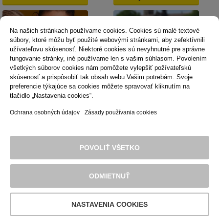
Košiciach
Na našich stránkach používame cookies. Cookies sú malé textové
súbory, ktoré môžu byť použité webovými stránkami, aby zefektívnili
užívateľovu skúsenosť. Niektoré cookies sú nevyhnutné pre správne
fungovanie stránky, iné používame len s vašim súhlasom. Povolením
všetkých súborov cookies nám pomôžete vylepšiť požívateľskú
skúsenosť a prispôsobiť tak obsah webu Vašim potrebám. Svoje
Dopravná psychológia
Mestská karta
preferencie týkajúce sa cookies môžete spravovať kliknutím na
tlačidlo „Nastavenia cookies“.
Ochrana osobných údajov
Zásady používania cookies
Technická podpora
Správca obsahu
Vyhlásenie o prístupnosti
Právne podmienky používania webu
POVOLIŤ VŠETKO
Zásady používania cookies
© 2016 Dopravný podnik mesta Košice, akciová spoločnosť. Všetky
práva sú vyhradené.
ODMIETNUŤ
NASTAVENIA COOKIES