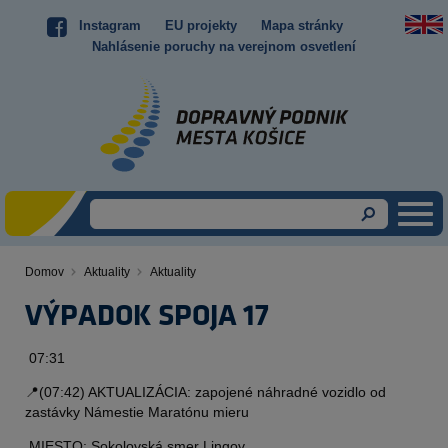
Skočiť
Instagram
EU projekty
Mapa stránky
Top
na
Nahlásenie poruchy na verejnom osvetlení
hlavný
menu
obsah
Domov
Aktuality
Aktuality
Omrvinka
VÝPADOK SPOJA 17
Obsah
07:31
📍(07:42) AKTUALIZÁCIA: zapojené náhradné vozidlo od
zastávky Námestie Maratónu mieru
MIESTO: Sokolovská smer Lingov