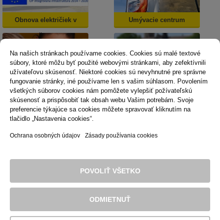
Obnova električiek v
Umývacie centrum
Košiciach
Na našich stránkach používame cookies. Cookies sú malé textové
súbory, ktoré môžu byť použité webovými stránkami, aby zefektívnili
užívateľovu skúsenosť. Niektoré cookies sú nevyhnutné pre správne
fungovanie stránky, iné používame len s vašim súhlasom. Povolením
všetkých súborov cookies nám pomôžete vylepšiť požívateľskú
skúsenosť a prispôsobiť tak obsah webu Vašim potrebám. Svoje
Dopravná psychológia
Mestská karta
preferencie týkajúce sa cookies môžete spravovať kliknutím na
tlačidlo „Nastavenia cookies“.
Ochrana osobných údajov
Zásady používania cookies
Technická podpora
Správca obsahu
Vyhlásenie o prístupnosti
Právne podmienky používania webu
POVOLIŤ VŠETKO
Zásady používania cookies
© 2016 Dopravný podnik mesta Košice, akciová spoločnosť. Všetky
práva sú vyhradené.
ODMIETNUŤ