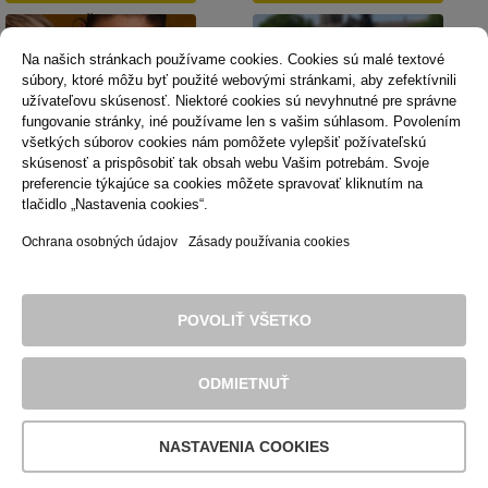
Košiciach
Na našich stránkach používame cookies. Cookies sú malé textové
súbory, ktoré môžu byť použité webovými stránkami, aby zefektívnili
užívateľovu skúsenosť. Niektoré cookies sú nevyhnutné pre správne
fungovanie stránky, iné používame len s vašim súhlasom. Povolením
všetkých súborov cookies nám pomôžete vylepšiť požívateľskú
skúsenosť a prispôsobiť tak obsah webu Vašim potrebám. Svoje
Dopravná psychológia
Mestská karta
preferencie týkajúce sa cookies môžete spravovať kliknutím na
tlačidlo „Nastavenia cookies“.
Ochrana osobných údajov
Zásady používania cookies
Technická podpora
Správca obsahu
Vyhlásenie o prístupnosti
Právne podmienky používania webu
POVOLIŤ VŠETKO
Zásady používania cookies
© 2016 Dopravný podnik mesta Košice, akciová spoločnosť. Všetky
práva sú vyhradené.
ODMIETNUŤ
NASTAVENIA COOKIES