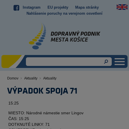
Skočiť
Instagram
EU projekty
Mapa stránky
Top
na
Nahlásenie poruchy na verejnom osvetlení
hlavný
menu
obsah
Domov
Aktuality
Aktuality
Omrvinka
VÝPADOK SPOJA 71
Obsah
15:25
MIESTO: Národné námestie smer Lingov
ČAS: 15:25
DOTKNUTÉ LINKY: 71