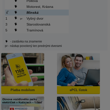
Pollova
Motorest, Krásna
Minská
1
Vyšný dvor
pr
3
Staroslovanská
5
Tramínová
- zastávka na znamenie
pr
- nástup povolený len prednými dverami
Platba mobilom
ePCL lístok