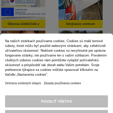
Obnova električiek v
Umývacie centrum
Košiciach
Na našich stránkach používame cookies. Cookies sú malé textové
súbory, ktoré môžu byť použité webovými stránkami, aby zefektívnili
užívateľovu skúsenosť. Niektoré cookies sú nevyhnutné pre správne
fungovanie stránky, iné používame len s vašim súhlasom. Povolením
všetkých súborov cookies nám pomôžete vylepšiť požívateľskú
skúsenosť a prispôsobiť tak obsah webu Vašim potrebám. Svoje
Dopravná psychológia
Mestská karta
preferencie týkajúce sa cookies môžete spravovať kliknutím na
tlačidlo „Nastavenia cookies“.
Ochrana osobných údajov
Zásady používania cookies
Technická podpora
Správca obsahu
Vyhlásenie o prístupnosti
Právne podmienky používania webu
POVOLIŤ VŠETKO
Zásady používania cookies
© 2016 Dopravný podnik mesta Košice, akciová spoločnosť. Všetky