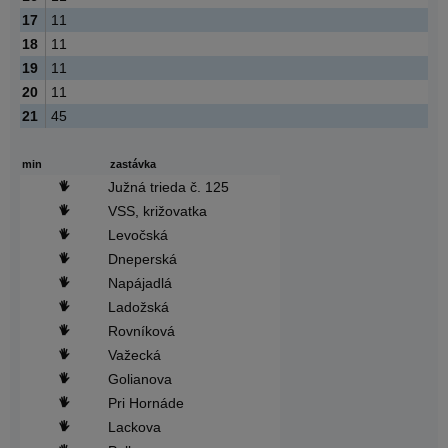
17
11
18
11
19
11
20
11
21
45
min
zastávka
Južná trieda č. 125
VSS, križovatka
Levočská
Dneperská
Napájadlá
Ladožská
Rovníková
Važecká
Golianova
Pri Hornáde
Lackova