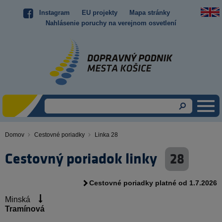
Skočiť
Instagram
EU projekty
Mapa stránky
Top
na
Nahlásenie poruchy na verejnom osvetlení
hlavný
menu
obsah
Domov
Cestovné poriadky
Linka 28
Omrvinka
Cestovný poriadok linky
28
Cestovné poriadky platné od 1.7.2026
Minská
Tramínová