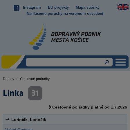
Skočiť
Instagram
EU projekty
Mapa stránky
Top
na
Nahlásenie poruchy na verejnom osvetlení
hlavný
menu
obsah
Domov
Cestovné poriadky
Omrvinka
Linka
31
Cestovné poriadky platné od 1.7.2026
Lorinčík, Lorinčík
Vyšné Opátske