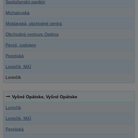
Spoločenský pavilón
Michalovská
Moldavská, obchodné centrá
Obchodné centrum Optima
Pereš, vodojem
Perešská
Lorinčík, MiÚ
Lorinčík
Vyšné Opátske, Vyšné Opátske
Lorinčík
Lorinčík, MiÚ
Perešská