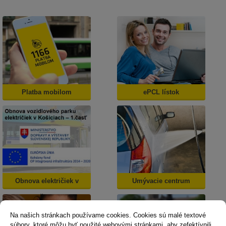
Platba mobilom
ePCL lístok
Obnova električiek v
Umývacie centrum
Košiciach
Na našich stránkach používame cookies. Cookies sú malé textové
súbory, ktoré môžu byť použité webovými stránkami, aby zefektívnili