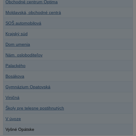
Obchodné centrum Optima
Moldavská, obchodné centrá
SOŠ automobilová
Krajský súd
Dom umenia
Nám. osloboditeľov
Palackého
Bosákova
Gymnázium Opatovská
Viničná
Školy pre telesne postihnutých
V úvoze
Vyšné Opátske