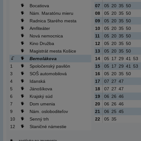
Bocatiova
07
05
20
35
50
Nám. Maratónu mieru
08
05
20
35
50
Radnica Starého mesta
09
05
20
35
50
Amfiteáter
10
05
20
35
50
Nová nemocnica
11
05
20
35
50
Kino Družba
12
05
20
35
50
Magistrát mesta Košice
13
05
20
35
50
Bernolákova
14
05
17
29
41
53
1
Spoločenský pavilón
15
05
17
29
41
53
3
SOŠ automobilová
16
05
20
35
50
4
Idanská
17
07
27
47
5
Jánošíkova
18
07
27
47
6
Krajský súd
19
06
26
46
7
Dom umenia
20
06
26
46
9
Nám. osloboditeľov
21
06
25
45
10
Senný trh
22
05
35
12
Staničné námestie