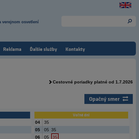
 verejnom osvetlení
Reklama
Ďalšie služby
Kontakty
Cestovné poriadky platné od 1.7.2026
Opačný smer
Voľné dni
04
35
05
05
35
06
05
35