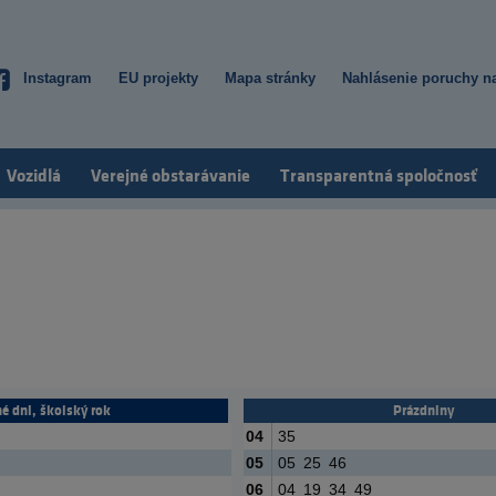
Instagram
EU projekty
Mapa stránky
Nahlásenie poruchy na
Top
menu
Vozidlá
Verejné obstarávanie
Transparentná spoločnosť
é dni, školský rok
Prázdniny
04
35
05
05
25
46
06
04
19
34
49