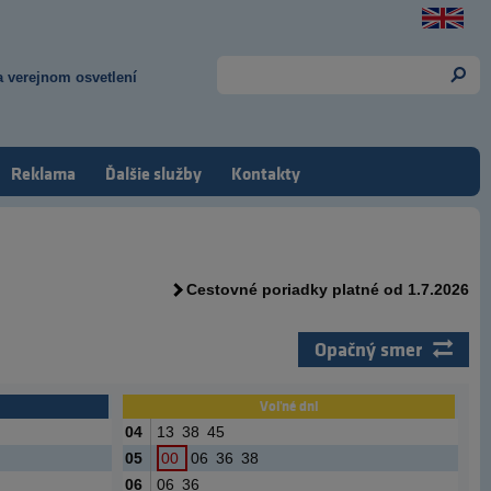
 verejnom osvetlení
Reklama
Ďalšie služby
Kontakty
Cestovné poriadky platné od 1.7.2026
Opačný smer
Voľné dni
04
13
38
45
05
00
06
36
38
06
06
36