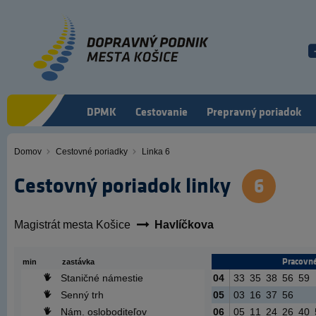
Skočiť
na
hlavný
obsah
DPMK
Cestovanie
Prepravný poriadok
Domov
Cestovné poriadky
Linka 6
Omrvinka
Cestovný poriadok linky
6
Magistrát mesta Košice
Havlíčkova
Pracovné
min
zastávka
Staničné námestie
04
33
35
38
56
59
Senný trh
05
03
16
37
56
Nám. osloboditeľov
06
05
11
24
26
40