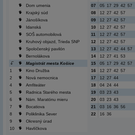
Dom umenia
07
05
17
29
42
57
Krajský súd
08
12
27
42
57
Jánošíkova
09
12
27
42
57
Idanská
10
12
27
42
57
SOŠ automobilová
11
12
27
42
57
Kruhový objazd, Trieda SNP
12
12
27
42
57
Spoločenský pavilón
13
12
27
42
44
57
Bernolákova
14
12
27
41
53
Magistrát mesta Košice
15
05
17
29
42
57
1
Kino Družba
16
12
27
42
57
2
Nová nemocnica
17
12
27
44
4
Amfiteáter
18
04
24
44
5
Radnica Starého mesta
19
03
23
43
6
Nám. Maratónu mieru
20
03
23
43
7
Bocatiova
21
03
16
36
56
8
Poliklinika Sever
22
16
36
9
Okresný úrad
10
Havlíčkova