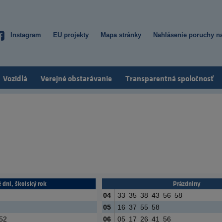
Instagram
EU projekty
Mapa stránky
Nahlásenie poruchy na
Top
menu
Vozidlá
Verejné obstarávanie
Transparentná spoločnosť
 dni, školský rok
Prázdniny
04
33
35
38
43
56
58
05
16
37
55
58
52
06
05
17
26
41
56