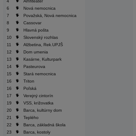
4
Amfiteáter
6
Nová nemocnica
7
Považská, Nová nemocnica
8
Cassovar
9
Hlavná pošta
10
Slovenský rozhlas
11
Alžbetina, Rek.UPJŠ
12
Dom umenia
13
Kasárne, Kulturpark
14
Pasteurova
15
Stará nemocnica
16
Triton
16
Poľská
17
Verejný cintorín
19
VSS, križovatka
20
Barca, kultúrny dom
21
Teplého
22
Barca, základná škola
23
Barca, kostoly