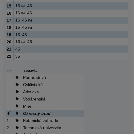
16
46
15
Pd
16
46
16
Pd
16
46
17
Pd
16
46
18
Pd
19
16
46
16
46
20
Pd
21
45
22
35
min
zastávka
Podhradová
Cyklistická
Atletická
Vodárenská
Mier
Okresný úrad
1
Botanická záhrada
2
Technická univerzita