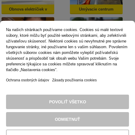
Obnova električiek v
Umývacie centrum
Košiciach
Na našich stránkach používame cookies. Cookies sú malé textové
súbory, ktoré môžu byť použité webovými stránkami, aby zefektívnili
užívateľovu skúsenosť. Niektoré cookies sú nevyhnutné pre správne
fungovanie stránky, iné používame len s vašim súhlasom. Povolením
všetkých súborov cookies nám pomôžete vylepšiť požívateľskú
skúsenosť a prispôsobiť tak obsah webu Vašim potrebám. Svoje
Dopravná psychológia
Mestská karta
preferencie týkajúce sa cookies môžete spravovať kliknutím na
tlačidlo „Nastavenia cookies“.
Ochrana osobných údajov
Zásady používania cookies
Technická podpora
Správca obsahu
Vyhlásenie o prístupnosti
Právne podmienky používania webu
POVOLIŤ VŠETKO
Zásady používania cookies
© 2016 Dopravný podnik mesta Košice, akciová spoločnosť. Všetky
práva sú vyhradené.
ODMIETNUŤ