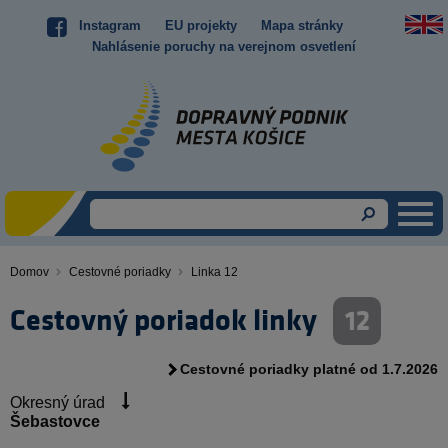
Skočiť
Instagram
EU projekty
Mapa stránky
Top
na
Nahlásenie poruchy na verejnom osvetlení
hlavný
menu
obsah
Domov
Cestovné poriadky
Linka 12
Omrvinka
Cestovný poriadok linky
12
Cestovné poriadky platné od 1.7.2026
Okresný úrad
Šebastovce