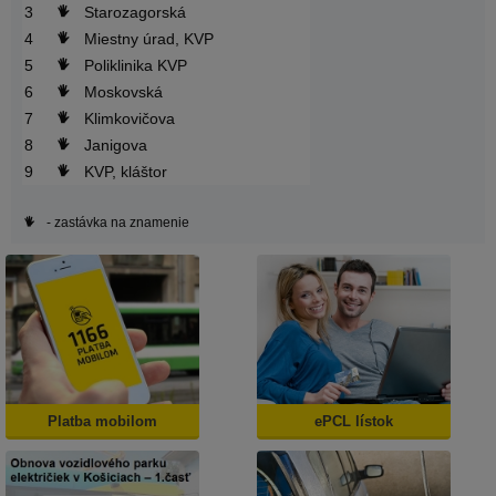
3
Starozagorská
4
Miestny úrad, KVP
5
Poliklinika KVP
6
Moskovská
7
Klimkovičova
8
Janigova
9
KVP, kláštor
- zastávka na znamenie
Platba mobilom
ePCL lístok