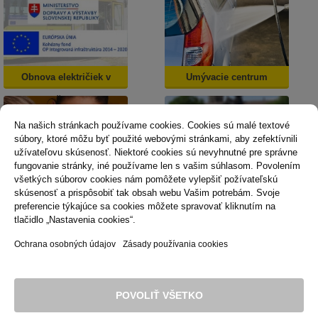
Obnova električiek v
Umývacie centrum
Košiciach
Na našich stránkach používame cookies. Cookies sú malé textové
súbory, ktoré môžu byť použité webovými stránkami, aby zefektívnili
užívateľovu skúsenosť. Niektoré cookies sú nevyhnutné pre správne
fungovanie stránky, iné používame len s vašim súhlasom. Povolením
všetkých súborov cookies nám pomôžete vylepšiť požívateľskú
skúsenosť a prispôsobiť tak obsah webu Vašim potrebám. Svoje
Dopravná psychológia
Mestská karta
preferencie týkajúce sa cookies môžete spravovať kliknutím na
tlačidlo „Nastavenia cookies“.
Ochrana osobných údajov
Zásady používania cookies
Technická podpora
Správca obsahu
Vyhlásenie o prístupnosti
Právne podmienky používania webu
POVOLIŤ VŠETKO
Zásady používania cookies