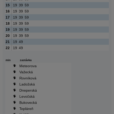
15
19
39
59
16
19
39
59
17
19
39
59
18
19
39
59
19
19
39
59
20
19
39
59
21
19
49
22
19
49
min
zastávka
Meteorova
Važecká
Rovníková
Ladožská
Dneperská
Levočská
Bukovecká
Tepláreň