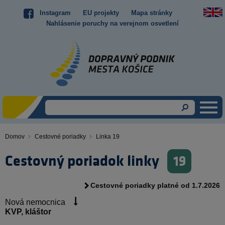
Skočiť
Instagram
EU projekty
Mapa stránky
Top
na
Nahlásenie poruchy na verejnom osvetlení
hlavný
menu
obsah
Domov
Cestovné poriadky
Linka 19
Omrvinka
Cestovný poriadok linky
19
Cestovné poriadky platné od 1.7.2026
Nová nemocnica
KVP, kláštor