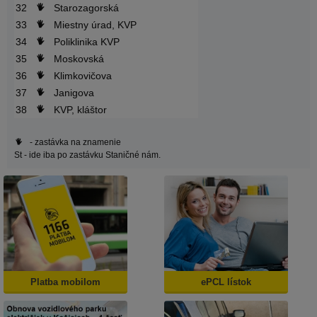
32
Starozagorská
33
Miestny úrad, KVP
34
Poliklinika KVP
35
Moskovská
36
Klimkovičova
37
Janigova
38
KVP, kláštor
- zastávka na znamenie
St
- ide iba po zastávku Staničné nám.
Platba mobilom
ePCL lístok