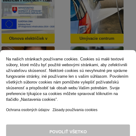
Obnova električiek v
Umývacie centrum
Košiciach
Na našich stránkach používame cookies. Cookies sú malé textové
súbory, ktoré môžu byť použité webovými stránkami, aby zefektívnili
užívateľovu skúsenosť. Niektoré cookies sú nevyhnutné pre správne
fungovanie stránky, iné používame len s vašim súhlasom. Povolením
všetkých súborov cookies nám pomôžete vylepšiť požívateľskú
skúsenosť a prispôsobiť tak obsah webu Vašim potrebám. Svoje
Dopravná psychológia
Mestská karta
preferencie týkajúce sa cookies môžete spravovať kliknutím na
tlačidlo „Nastavenia cookies“.
Ochrana osobných údajov
Zásady používania cookies
Technická podpora
Správca obsahu
Vyhlásenie o prístupnosti
Právne podmienky používania webu
POVOLIŤ VŠETKO
Zásady používania cookies