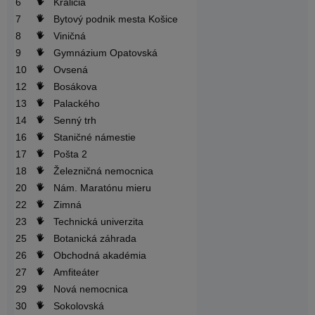
6
Králičia
7
Bytový podnik mesta Košice
8
Viničná
9
Gymnázium Opatovská
10
Ovsená
12
Bosákova
13
Palackého
14
Senný trh
16
Staničné námestie
17
Pošta 2
18
Železničná nemocnica
20
Nám. Maratónu mieru
22
Zimná
23
Technická univerzita
25
Botanická záhrada
26
Obchodná akadémia
27
Amfiteáter
29
Nová nemocnica
30
Sokolovská