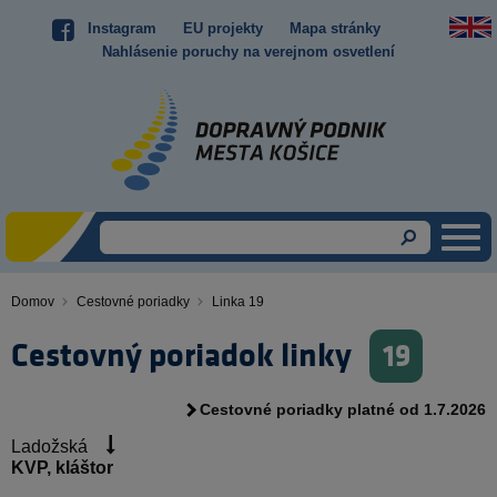
Skočiť
Instagram
EU projekty
Mapa stránky
Top
na
Nahlásenie poruchy na verejnom osvetlení
hlavný
menu
obsah
Domov
Cestovné poriadky
Linka 19
Omrvinka
Cestovný poriadok linky
19
Cestovné poriadky platné od 1.7.2026
Ladožská
KVP, kláštor