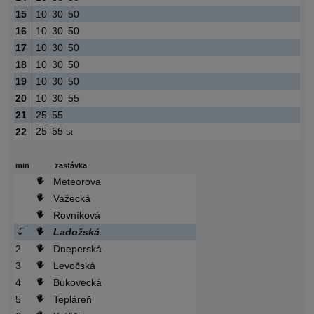
15
10
30
50
16
10
30
50
17
10
30
50
18
10
30
50
19
10
30
50
20
10
30
55
21
25
55
25
55
22
St
min
zastávka
Meteorova
Važecká
Rovníková
Ladožská
2
Dneperská
3
Levočská
4
Bukovecká
5
Tepláreň