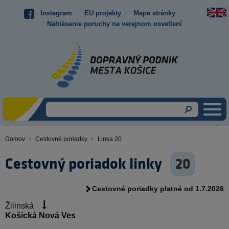
Skočiť
Instagram
EU projekty
Mapa stránky
Top
na
Nahlásenie poruchy na verejnom osvetlení
hlavný
menu
obsah
Domov
Cestovné poriadky
Linka 20
Omrvinka
Cestovný poriadok linky
20
Cestovné poriadky platné od 1.7.2026
Žilinská
Košická Nová Ves