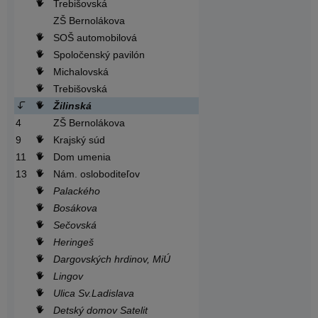
Trebišovská
ZŠ Bernolákova
SOŠ automobilová
Spoločenský pavilón
Michalovská
Trebišovská
Žilinská
4
ZŠ Bernolákova
9
Krajský súd
11
Dom umenia
13
Nám. osloboditeľov
Palackého
Bosákova
Sečovská
Heringeš
Dargovských hrdinov, MiÚ
Lingov
Ulica Sv.Ladislava
Detský domov Satelit