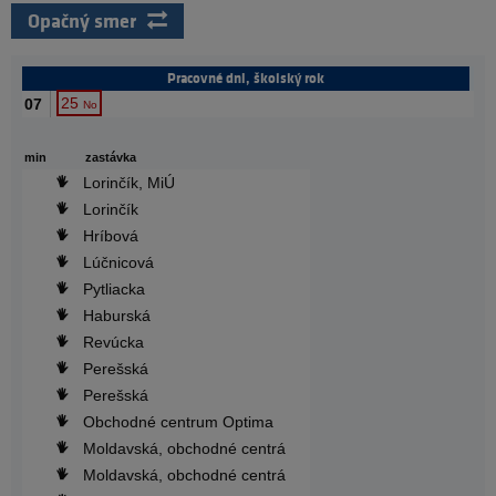
Opačný smer
Pracovné dni, školský rok
25
07
No
min
zastávka
Lorinčík, MiÚ
Lorinčík
Hríbová
Lúčnicová
Pytliacka
Haburská
Revúcka
Perešská
Perešská
Obchodné centrum Optima
Moldavská, obchodné centrá
Moldavská, obchodné centrá