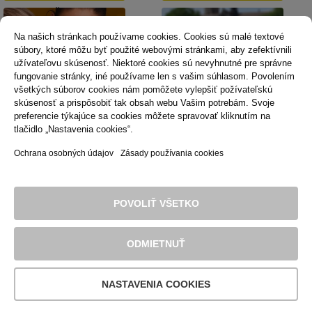
Košiciach
Na našich stránkach používame cookies. Cookies sú malé textové
súbory, ktoré môžu byť použité webovými stránkami, aby zefektívnili
užívateľovu skúsenosť. Niektoré cookies sú nevyhnutné pre správne
fungovanie stránky, iné používame len s vašim súhlasom. Povolením
všetkých súborov cookies nám pomôžete vylepšiť požívateľskú
skúsenosť a prispôsobiť tak obsah webu Vašim potrebám. Svoje
Dopravná psychológia
Mestská karta
preferencie týkajúce sa cookies môžete spravovať kliknutím na
tlačidlo „Nastavenia cookies“.
Ochrana osobných údajov
Zásady používania cookies
Technická podpora
Správca obsahu
Vyhlásenie o prístupnosti
Právne podmienky používania webu
POVOLIŤ VŠETKO
Zásady používania cookies
© 2016 Dopravný podnik mesta Košice, akciová spoločnosť. Všetky
práva sú vyhradené.
ODMIETNUŤ
NASTAVENIA COOKIES