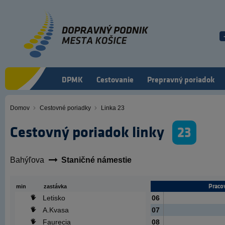
Skočiť
na
hlavný
obsah
DPMK
Cestovanie
Prepravný poriadok
Domov
Cestovné poriadky
Linka 23
Omrvinka
Cestovný poriadok linky
23
Bahýľova
Staničné námestie
Praco
min
zastávka
Letisko
06
A.Kvasa
07
Faurecia
08