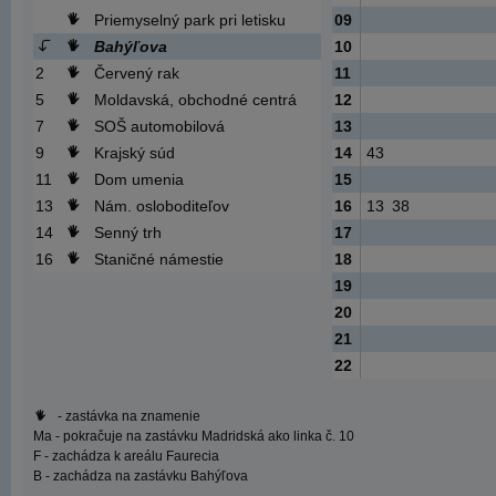
Priemyselný park pri letisku
09
Bahýľova
10
2
Červený rak
11
5
Moldavská, obchodné centrá
12
7
SOŠ automobilová
13
9
Krajský súd
14
43
11
Dom umenia
15
13
Nám. osloboditeľov
16
13
38
14
Senný trh
17
16
Staničné námestie
18
19
20
21
22
- zastávka na znamenie
Ma
- pokračuje na zastávku Madridská ako linka č. 10
F
- zachádza k areálu Faurecia
B
- zachádza na zastávku Bahýľova