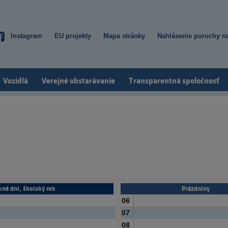
Instagram
EU projekty
Mapa stránky
Nahlásenie poruchy na
Top
menu
Vozidlá
Verejné obstarávanie
Transparentná spoločnosť
vné dni, školský rok
Prázdniny
06
07
08