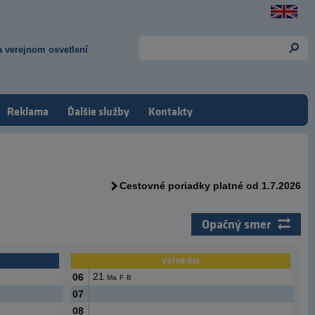
 verejnom osvetlení
Reklama
Ďalšie služby
Kontakty
Cestovné poriadky platné od 1.7.2026
Opačný smer
Voľné dni
21
06
Ma
F
B
07
08