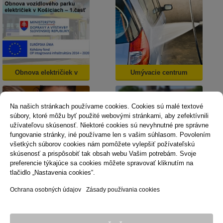
Obnova električiek v
Umývacie centrum
Košiciach
Na našich stránkach používame cookies. Cookies sú malé textové
súbory, ktoré môžu byť použité webovými stránkami, aby zefektívnili
užívateľovu skúsenosť. Niektoré cookies sú nevyhnutné pre správne
fungovanie stránky, iné používame len s vašim súhlasom. Povolením
všetkých súborov cookies nám pomôžete vylepšiť požívateľskú
skúsenosť a prispôsobiť tak obsah webu Vašim potrebám. Svoje
Dopravná psychológia
Mestská karta
preferencie týkajúce sa cookies môžete spravovať kliknutím na
tlačidlo „Nastavenia cookies“.
Ochrana osobných údajov
Zásady používania cookies
Technická podpora
Správca obsahu
Vyhlásenie o prístupnosti
Právne podmienky používania webu