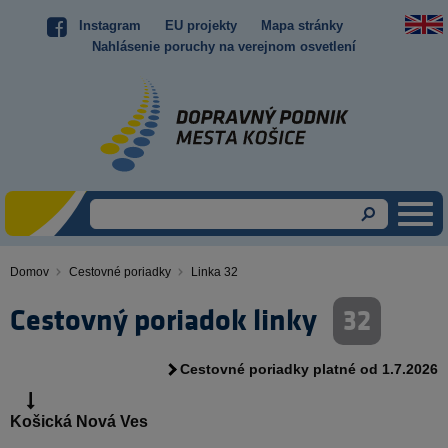
Skočiť
Instagram
EU projekty
Mapa stránky
Top
na
Nahlásenie poruchy na verejnom osvetlení
hlavný
menu
obsah
Domov
Cestovné poriadky
Linka 32
Omrvinka
Cestovný poriadok linky
32
Cestovné poriadky platné od 1.7.2026
Košická Nová Ves