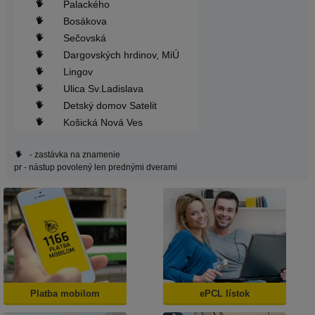
Palackého
Bosákova
Sečovská
Dargovských hrdinov, MiÚ
Lingov
Ulica Sv.Ladislava
Detský domov Satelit
Košická Nová Ves
- zastávka na znamenie
pr
- nástup povolený len prednými dverami
Platba mobilom
ePCL lístok