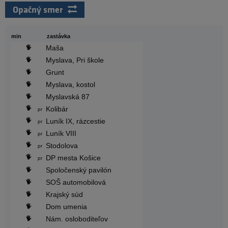
Opačný smer
min
zastávka
Maša
Myslava, Pri škole
Grunt
Myslava, kostol
Myslavská 87
Kolibár
pr
Luník IX, rázcestie
pr
Luník VIII
pr
Stodolova
pr
DP mesta Košice
pr
Spoločenský pavilón
SOŠ automobilová
Krajský súd
Dom umenia
Nám. osloboditeľov