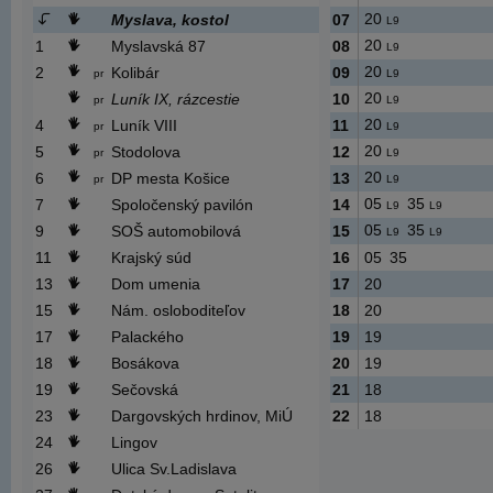
20
Myslava, kostol
07
L9
20
1
Myslavská 87
08
L9
20
2
Kolibár
09
pr
L9
20
Luník IX, rázcestie
10
pr
L9
20
4
Luník VIII
11
pr
L9
20
5
Stodolova
12
pr
L9
20
6
DP mesta Košice
13
pr
L9
05
35
7
Spoločenský pavilón
14
L9
L9
05
35
9
SOŠ automobilová
15
L9
L9
11
Krajský súd
16
05
35
13
Dom umenia
17
20
15
Nám. osloboditeľov
18
20
17
Palackého
19
19
18
Bosákova
20
19
19
Sečovská
21
18
23
Dargovských hrdinov, MiÚ
22
18
24
Lingov
26
Ulica Sv.Ladislava