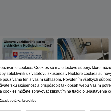
oužívame cookies. Cookies sú malé textové súbory, ktoré môžu
by zefektívnili užívateľovu skúsenosť. Niektoré cookies sú ne
iné používame len s vašim súhlasom. Povolením všetkých súbor
Obnova električiek v
Umývacie centrum
žívateľskú skúsenosť a prispôsobiť tak obsah webu Vašim potr
sa cookies môžete spravovať kliknutím na tlačidlo „Nastavenia c
Košiciach
bsahu
Vyhlásenie o prístupnosti
Právne podmienky používania web
Zásady používania cookies
6 Dopravný podnik mesta Košice, akciová spoločnosť. Všetky práva sú vyhr