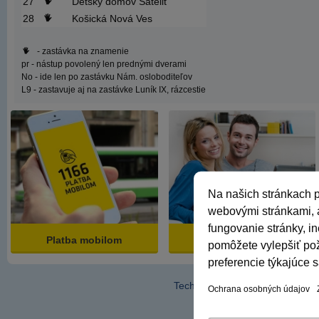
27
Detský domov Satelit
28
Košická Nová Ves
- zastávka na znamenie
pr
- nástup povolený len prednými dverami
No
- ide len po zastávku Nám. osloboditeľov
L9
- zastavuje aj na zastávke Luník IX, rázcestie
Na našich stránkach p
webovými stránkami, a
fungovanie stránky, 
Platba mobilom
ePCL lístok
pomôžete vylepšiť po
preferencie týkajúce 
Technická podpora
Správca o
Ochrana osobných údajov
© 201