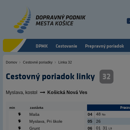
Skočiť
na
hlavný
obsah
DPMK
Cestovanie
Prepravný poriadok
Domov
Cestovné poriadky
Linka 32
Omrvinka
Cestovný poriadok linky
32
Myslava, kostol
Košická Nová Ves
Praco
min
zastávka
48
Maša
04
No
Myslava, Pri škole
05
26
01
31
Grunt
06
L9