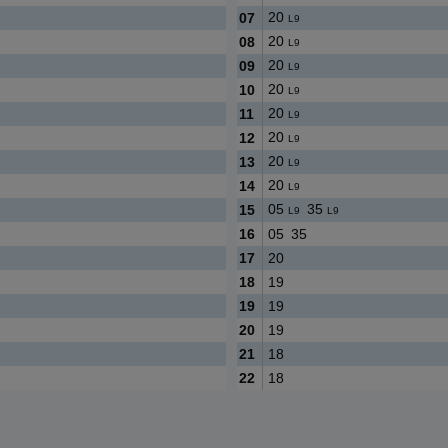
20
07
L9
20
08
L9
20
09
L9
20
10
L9
20
11
L9
20
12
L9
20
13
L9
20
14
L9
05
35
15
L9
L9
16
05
35
17
20
18
19
19
19
20
19
21
18
22
18