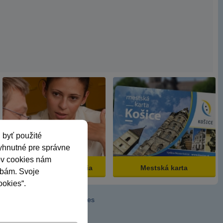
 byť použité
vyhnutné pre správne
ov cookies nám
Dopravná psychológia
Mestská karta
ebám. Svoje
ookies“.
u
Zásady používania cookies
adené.