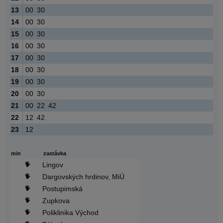
13
00
30
14
00
30
15
00
30
16
00
30
17
00
30
18
00
30
19
00
30
20
00
30
21
00
22
42
22
12
42
23
12
min
zastávka
Lingov
Dargovských hrdinov, MiÚ
Postupimská
Zupkova
Poliklinika Východ