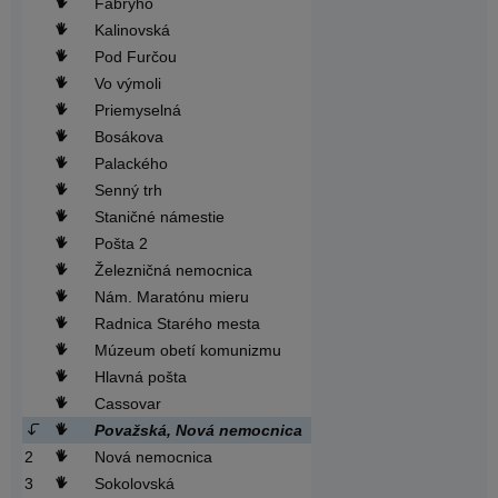
Fábryho
Kalinovská
Pod Furčou
Vo výmoli
Priemyselná
Bosákova
Palackého
Senný trh
Staničné námestie
Pošta 2
Železničná nemocnica
Nám. Maratónu mieru
Radnica Starého mesta
Múzeum obetí komunizmu
Hlavná pošta
Cassovar
Považská, Nová nemocnica
2
Nová nemocnica
3
Sokolovská