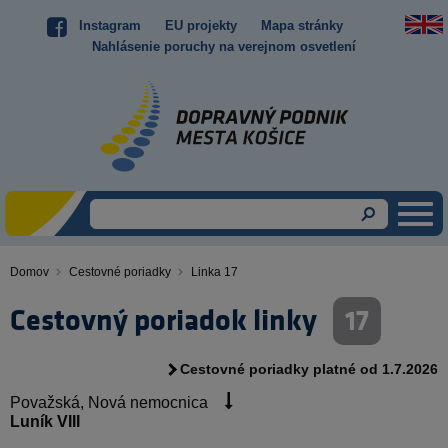
Skočiť
Instagram
EU projekty
Mapa stránky
Top
na
Nahlásenie poruchy na verejnom osvetlení
hlavný
menu
obsah
Domov
Cestovné poriadky
Linka 17
Omrvinka
Cestovný poriadok linky
17
Cestovné poriadky platné od 1.7.2026
Považská, Nová nemocnica
Luník VIII