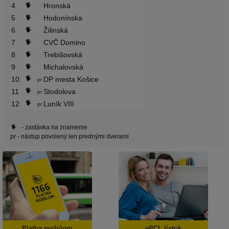
4
Hronská
5
Hodonínska
6
Žilinská
7
CVČ Domino
8
Trebišovská
9
Michalovská
10
DP mesta Košice
pr
11
Stodolova
pr
12
Luník VIII
pr
- zastávka na znamenie
pr
- nástup povolený len prednými dverami
Platba mobilom
ePCL lístok