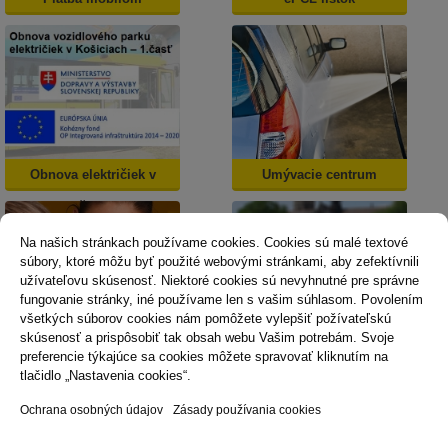
Obnova električiek v
Umývacie centrum
Košiciach
Na našich stránkach používame cookies. Cookies sú malé textové
súbory, ktoré môžu byť použité webovými stránkami, aby zefektívnili
užívateľovu skúsenosť. Niektoré cookies sú nevyhnutné pre správne
fungovanie stránky, iné používame len s vašim súhlasom. Povolením
všetkých súborov cookies nám pomôžete vylepšiť požívateľskú
skúsenosť a prispôsobiť tak obsah webu Vašim potrebám. Svoje
Dopravná psychológia
Mestská karta
preferencie týkajúce sa cookies môžete spravovať kliknutím na
tlačidlo „Nastavenia cookies“.
Ochrana osobných údajov
Zásady používania cookies
Technická podpora
Správca obsahu
Vyhlásenie o prístupnosti