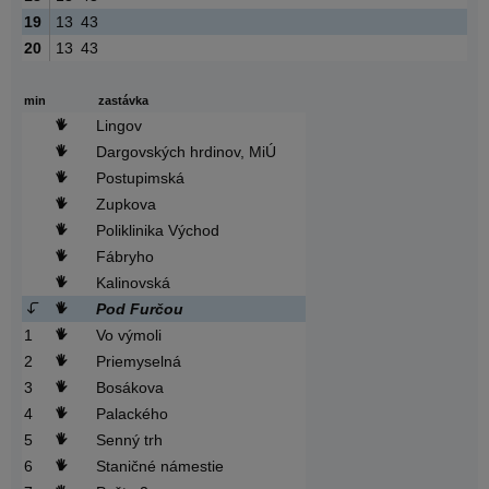
19
13
43
20
13
43
min
zastávka
Lingov
Dargovských hrdinov, MiÚ
Postupimská
Zupkova
Poliklinika Východ
Fábryho
Kalinovská
Pod Furčou
1
Vo výmoli
2
Priemyselná
3
Bosákova
4
Palackého
5
Senný trh
6
Staničné námestie