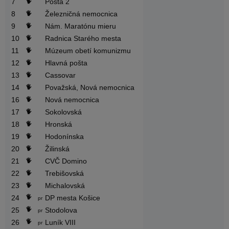
7
Pošta 2
8
Železničná nemocnica
9
Nám. Maratónu mieru
10
Radnica Starého mesta
11
Múzeum obetí komunizmu
12
Hlavná pošta
13
Cassovar
14
Považská, Nová nemocnica
16
Nová nemocnica
17
Sokolovská
18
Hronská
19
Hodonínska
20
Žilinská
21
CVČ Domino
22
Trebišovská
23
Michalovská
24
DP mesta Košice
pr
25
Stodolova
pr
26
Luník VIII
pr