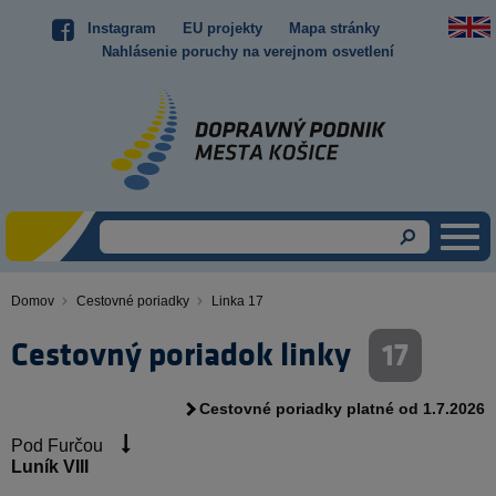
Skočiť
Instagram
EU projekty
Mapa stránky
Top
na
Nahlásenie poruchy na verejnom osvetlení
hlavný
menu
obsah
Domov
Cestovné poriadky
Linka 17
Omrvinka
Cestovný poriadok linky
17
Cestovné poriadky platné od 1.7.2026
Pod Furčou
Luník VIII