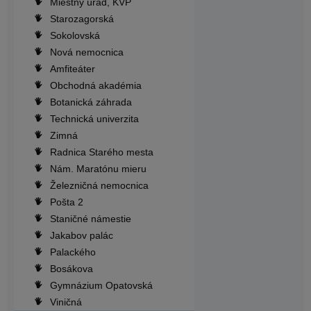
Miestny úrad, KVP
Starozagorská
Sokolovská
Nová nemocnica
Amfiteáter
Obchodná akadémia
Botanická záhrada
Technická univerzita
Zimná
Radnica Starého mesta
Nám. Maratónu mieru
Železničná nemocnica
Pošta 2
Staničné námestie
Jakabov palác
Palackého
Bosákova
Gymnázium Opatovská
Viničná