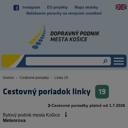
Skočiť
Instagram
EU projekty
Mapa stránky
Top
na
Nahlásenie poruchy na verejnom osvetlení
hlavný
menu
obsah
Domov
Cestovné poriadky
Linka 19
Omrvinka
Cestovný poriadok linky
19
Cestovné poriadky platné od 1.7.2026
Bytový podnik mesta Košice
Meteorova