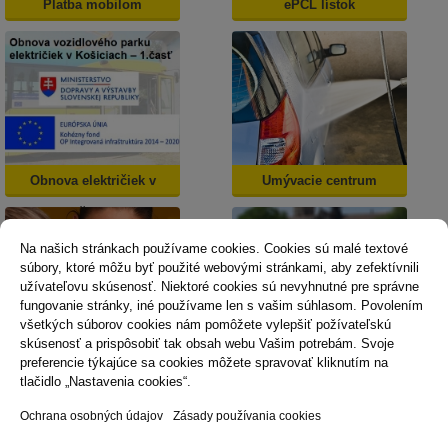
Platba mobilom
ePCL lístok
Obnova električiek v
Umývacie centrum
Košiciach
Na našich stránkach používame cookies. Cookies sú malé textové
súbory, ktoré môžu byť použité webovými stránkami, aby zefektívnili
užívateľovu skúsenosť. Niektoré cookies sú nevyhnutné pre správne
fungovanie stránky, iné používame len s vašim súhlasom. Povolením
všetkých súborov cookies nám pomôžete vylepšiť požívateľskú
skúsenosť a prispôsobiť tak obsah webu Vašim potrebám. Svoje
Dopravná psychológia
Mestská karta
preferencie týkajúce sa cookies môžete spravovať kliknutím na
tlačidlo „Nastavenia cookies“.
Ochrana osobných údajov
Zásady používania cookies
Technická podpora
Správca obsahu
Vyhlásenie o prístupnosti