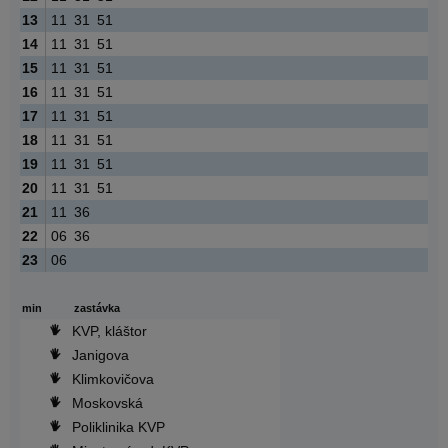
13
11
31
51
14
11
31
51
15
11
31
51
16
11
31
51
17
11
31
51
18
11
31
51
19
11
31
51
20
11
31
51
21
11
36
22
06
36
23
06
min
zastávka
KVP, kláštor
Janigova
Klimkovičova
Moskovská
Poliklinika KVP