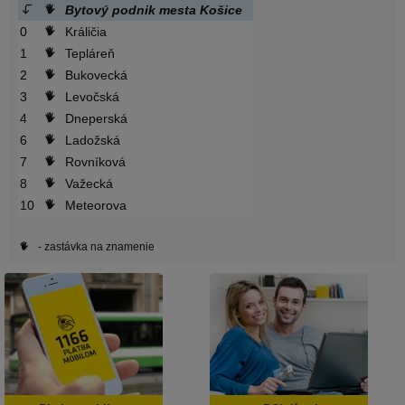
Bytový podnik mesta Košice
0
Králičia
1
Tepláreň
2
Bukovecká
3
Levočská
4
Dneperská
6
Ladožská
7
Rovníková
8
Važecká
10
Meteorova
- zastávka na znamenie