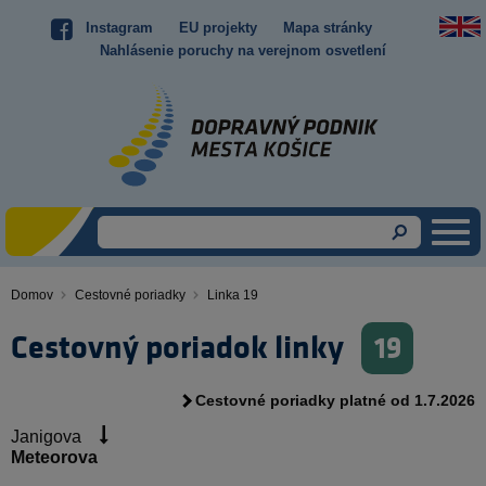
Skočiť
Instagram
EU projekty
Mapa stránky
Top
na
Nahlásenie poruchy na verejnom osvetlení
hlavný
menu
obsah
Domov
Cestovné poriadky
Linka 19
Omrvinka
Cestovný poriadok linky
19
Cestovné poriadky platné od 1.7.2026
Janigova
Meteorova