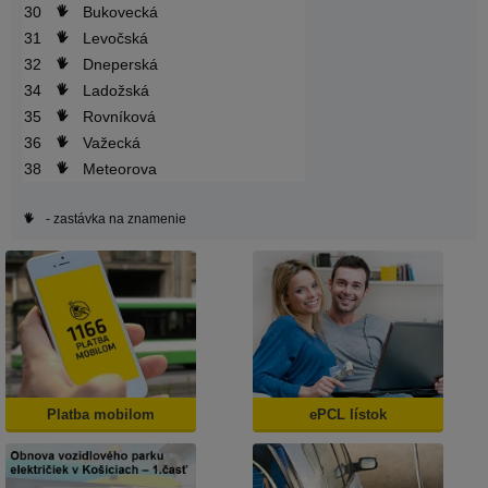
30
Bukovecká
31
Levočská
32
Dneperská
34
Ladožská
35
Rovníková
36
Važecká
38
Meteorova
- zastávka na znamenie
Platba mobilom
ePCL lístok