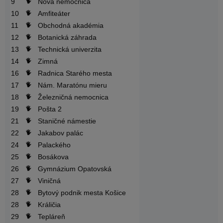
9
Nová nemocnica
10
Amfiteáter
11
Obchodná akadémia
12
Botanická záhrada
13
Technická univerzita
14
Zimná
16
Radnica Starého mesta
17
Nám. Maratónu mieru
18
Železničná nemocnica
19
Pošta 2
21
Staničné námestie
22
Jakabov palác
24
Palackého
25
Bosákova
26
Gymnázium Opatovská
27
Viničná
28
Bytový podnik mesta Košice
28
Králičia
29
Tepláreň