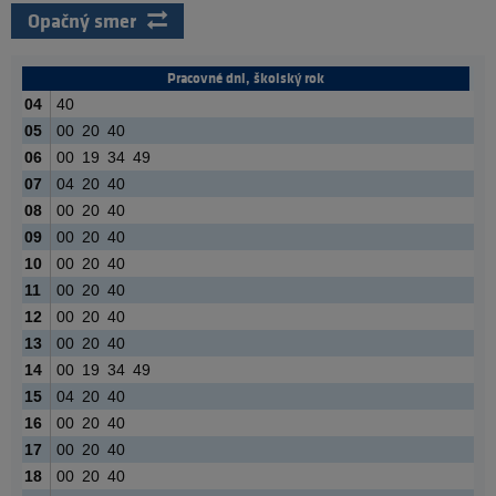
Opačný smer
Pracovné dni, školský rok
04
40
05
00
20
40
06
00
19
34
49
07
04
20
40
08
00
20
40
09
00
20
40
10
00
20
40
11
00
20
40
12
00
20
40
13
00
20
40
14
00
19
34
49
15
04
20
40
16
00
20
40
17
00
20
40
18
00
20
40