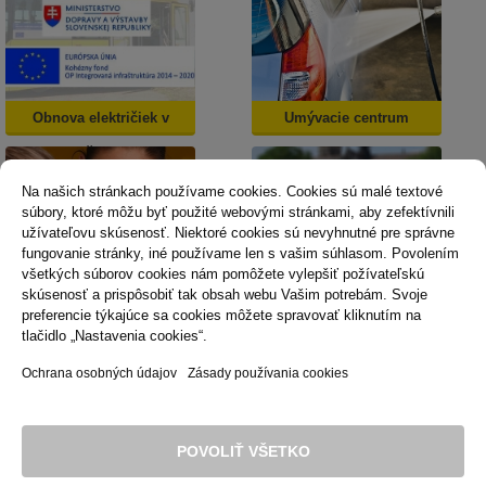
Obnova električiek v
Umývacie centrum
Košiciach
Na našich stránkach používame cookies. Cookies sú malé textové
súbory, ktoré môžu byť použité webovými stránkami, aby zefektívnili
užívateľovu skúsenosť. Niektoré cookies sú nevyhnutné pre správne
fungovanie stránky, iné používame len s vašim súhlasom. Povolením
všetkých súborov cookies nám pomôžete vylepšiť požívateľskú
skúsenosť a prispôsobiť tak obsah webu Vašim potrebám. Svoje
Dopravná psychológia
Mestská karta
preferencie týkajúce sa cookies môžete spravovať kliknutím na
tlačidlo „Nastavenia cookies“.
Ochrana osobných údajov
Zásady používania cookies
Technická podpora
Správca obsahu
Vyhlásenie o prístupnosti
Právne podmienky používania webu
POVOLIŤ VŠETKO
Zásady používania cookies