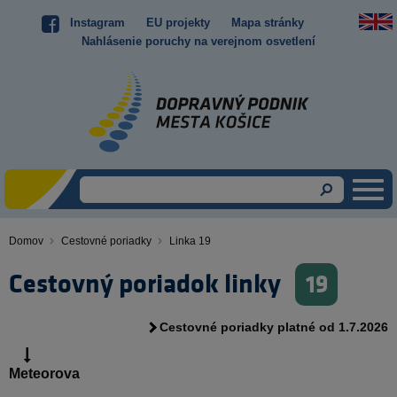
Skočiť
Instagram
EU projekty
Mapa stránky
Top
na
Nahlásenie poruchy na verejnom osvetlení
hlavný
menu
obsah
Domov
Cestovné poriadky
Linka 19
Omrvinka
Cestovný poriadok linky
19
Cestovné poriadky platné od 1.7.2026
Meteorova