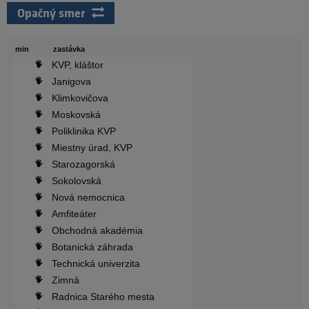
Opačný smer
min
zastávka
KVP, kláštor
Janigova
Klimkovičova
Moskovská
Poliklinika KVP
Miestny úrad, KVP
Starozagorská
Sokolovská
Nová nemocnica
Amfiteáter
Obchodná akadémia
Botanická záhrada
Technická univerzita
Zimná
Radnica Starého mesta