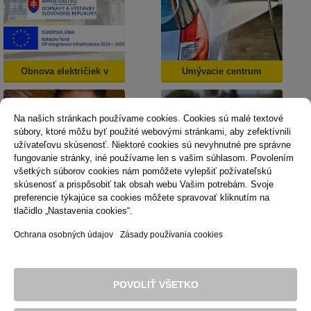
Obnova električiek v
Umývacie centrum
Košiciach
Na našich stránkach používame cookies. Cookies sú malé textové
súbory, ktoré môžu byť použité webovými stránkami, aby zefektívnili
užívateľovu skúsenosť. Niektoré cookies sú nevyhnutné pre správne
fungovanie stránky, iné používame len s vašim súhlasom. Povolením
všetkých súborov cookies nám pomôžete vylepšiť požívateľskú
skúsenosť a prispôsobiť tak obsah webu Vašim potrebám. Svoje
Dopravná psychológia
Mestská karta
preferencie týkajúce sa cookies môžete spravovať kliknutím na
tlačidlo „Nastavenia cookies“.
Ochrana osobných údajov
Zásady používania cookies
Technická podpora
Správca obsahu
Vyhlásenie o prístupnosti
Právne podmienky používania webu
POVOLIŤ VŠETKO
Zásady používania cookies
© 2016 Dopravný podnik mesta Košice, akciová spoločnosť. Všetky