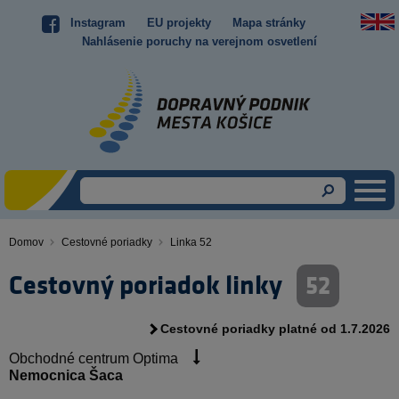
Skočiť
Instagram
EU projekty
Mapa stránky
Top
na
Nahlásenie poruchy na verejnom osvetlení
hlavný
menu
obsah
Domov
Cestovné poriadky
Linka 52
Omrvinka
Cestovný poriadok linky
52
Cestovné poriadky platné od 1.7.2026
Obchodné centrum Optima
Nemocnica Šaca