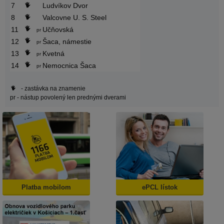
7
Ludvíkov Dvor
8
Valcovne U. S. Steel
11
Učňovská
pr
12
Šaca, námestie
pr
13
Kvetná
pr
14
Nemocnica Šaca
pr
- zastávka na znamenie
pr
- nástup povolený len prednými dverami
Platba mobilom
ePCL lístok