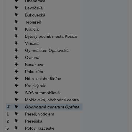
Dneperská
Levočská
Bukovecká
Tepláreň
Králičia
Bytový podnik mesta Košice
Viničná
Gymnázium Opatovská
Ovsená
Bosákova
Palackého
Nám. osloboditeľov
Krajský súd
SOŠ automobilová
Moldavská, obchodné centrá
Obchodné centrum Optima
1
Pereš, vodojem
2
Perešská
5
Poľov, rázcestie