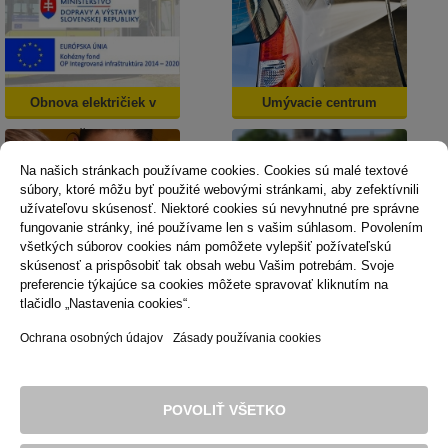
Obnova električiek v
Umývacie centrum
Košiciach
Na našich stránkach používame cookies. Cookies sú malé textové
súbory, ktoré môžu byť použité webovými stránkami, aby zefektívnili
užívateľovu skúsenosť. Niektoré cookies sú nevyhnutné pre správne
fungovanie stránky, iné používame len s vašim súhlasom. Povolením
všetkých súborov cookies nám pomôžete vylepšiť požívateľskú
skúsenosť a prispôsobiť tak obsah webu Vašim potrebám. Svoje
Dopravná psychológia
Mestská karta
preferencie týkajúce sa cookies môžete spravovať kliknutím na
tlačidlo „Nastavenia cookies“.
Ochrana osobných údajov
Zásady používania cookies
Technická podpora
Správca obsahu
Vyhlásenie o prístupnosti
Právne podmienky používania webu
POVOLIŤ VŠETKO
Zásady používania cookies
© 2016 Dopravný podnik mesta Košice, akciová spoločnosť. Všetky