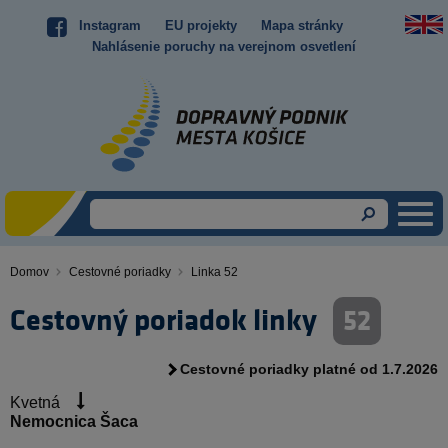
Skočiť
Instagram
EU projekty
Mapa stránky
Top
na
Nahlásenie poruchy na verejnom osvetlení
hlavný
menu
obsah
Domov
Cestovné poriadky
Linka 52
Omrvinka
Cestovný poriadok linky
52
Cestovné poriadky platné od 1.7.2026
Kvetná
Nemocnica Šaca