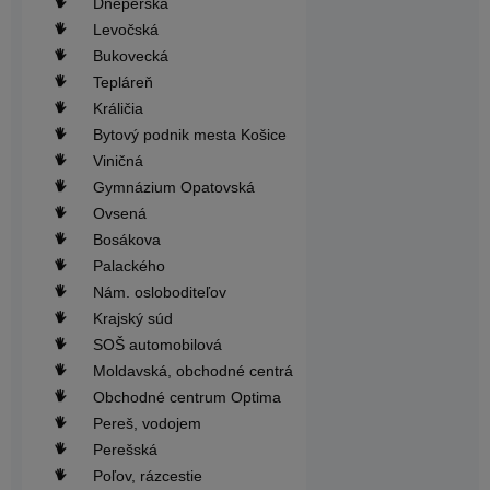
Dneperská
Levočská
Bukovecká
Tepláreň
Králičia
Bytový podnik mesta Košice
Viničná
Gymnázium Opatovská
Ovsená
Bosákova
Palackého
Nám. osloboditeľov
Krajský súd
SOŠ automobilová
Moldavská, obchodné centrá
Obchodné centrum Optima
Pereš, vodojem
Perešská
Poľov, rázcestie