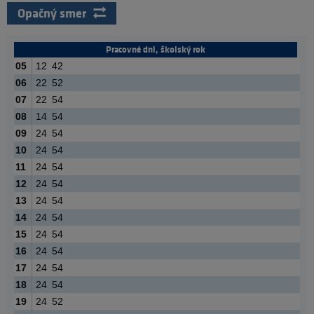
Opačný smer
Pracovné dni, školský rok
05
12
42
06
22
52
07
22
54
08
14
54
09
24
54
10
24
54
11
24
54
12
24
54
13
24
54
14
24
54
15
24
54
16
24
54
17
24
54
18
24
54
19
24
52