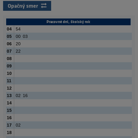
Opačný smer
Pracovné dni, školský rok
04
54
05
00
03
06
20
07
22
08
09
10
11
12
13
02
16
14
15
16
17
02
18