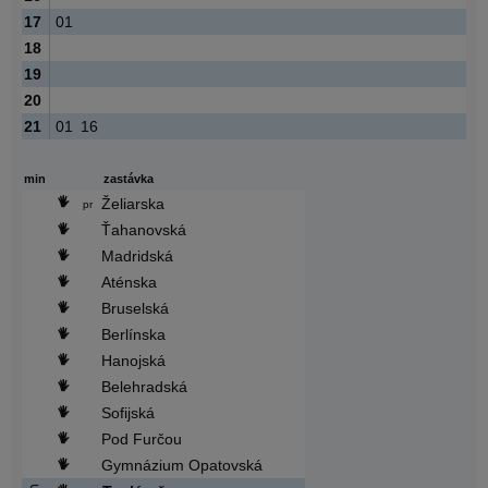
17
01
18
19
20
21
01
16
min
zastávka
Želiarska
pr
Ťahanovská
Madridská
Aténska
Bruselská
Berlínska
Hanojská
Belehradská
Sofijská
Pod Furčou
Gymnázium Opatovská