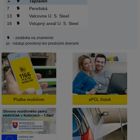
Tepláreň
7
Perešská
13
Valcovne U. S. Steel
16
Vstupný areál U. S. Steel
- zastávka na znamenie
pr
- nástup povolený len prednými dverami
Platba mobilom
ePCL lístok