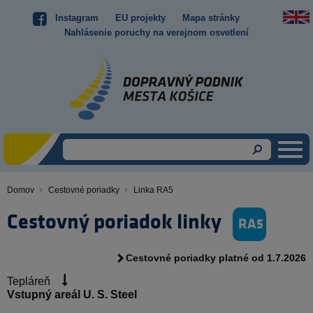
Skočiť
Instagram
EU projekty
Mapa stránky
Top
na
Nahlásenie poruchy na verejnom osvetlení
hlavný
menu
obsah
Domov
Cestovné poriadky
Linka RA5
Omrvinka
Cestovný poriadok linky
RA5
Cestovné poriadky platné od 1.7.2026
Tepláreň
Vstupný areál U. S. Steel