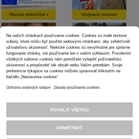
Obnova električiek v
Umývacie centrum
Košiciach
Na našich stránkach používame cookies. Cookies sú malé textové
súbory, ktoré môžu byť použité webovými stránkami, aby zefektívnili
užívateľovu skúsenosť. Niektoré cookies sú nevyhnutné pre správne
fungovanie stránky, iné používame len s vašim súhlasom. Povolením
všetkých súborov cookies nám pomôžete vylepšiť požívateľskú
skúsenosť a prispôsobiť tak obsah webu Vašim potrebám. Svoje
Dopravná psychológia
Mestská karta
preferencie týkajúce sa cookies môžete spravovať kliknutím na
tlačidlo „Nastavenia cookies“.
Ochrana osobných údajov
Zásady používania cookies
Technická podpora
Správca obsahu
Vyhlásenie o prístupnosti
Právne podmienky používania webu
POVOLIŤ VŠETKO
Zásady používania cookies
© 2016 Dopravný podnik mesta Košice, akciová spoločnosť. Všetky
práva sú vyhradené.
ODMIETNUŤ