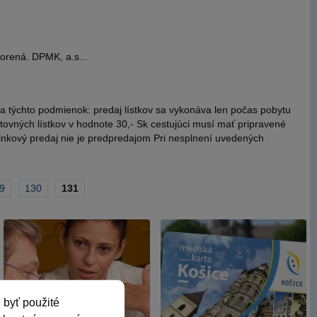
orená. DPMK, a.s...
a týchto podmienok: predaj lístkov sa vykonáva len počas pobytu
stovných lístkov v hodnote 30,- Sk cestujúci musí mať pripravené
plnkový predaj nie je predpredajom Pri nesplnení uvedených
ge
9
Page
130
Aktuálna
131
stránka
 byť použité