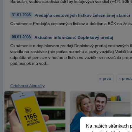
Barbušin, vedúci strediska údržby koľajových vozidiel (+421 905 
31.01.2008
Predajňa cestovných lístkov železničnej stanici
Oznámenie Predajňa cestovných lístkov a dobíjania BČK na želez
08.01.2008
Aktuálne informácie: Doplnkový predaj
Oznámenie o doplnkovom predaji Doplnkový predaj cestovných lís
vozidla na zastávke (nie počas rozbehu a jazdy vozidla) Vodiči b
odpočítané peniaze v hodnote lístka vo vozidle sa nezačala prep
podmienok má vod...
Prvá
« prvá
Predc
‹ pred
Stránkovanie
strana
strana
Odoberať Aktuality
Na našich stránkach p