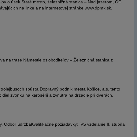
ojov o úsek Staré mesto, železničná stanica – Nad jazerom, OC
ávajúcich na linke a na internetovej stránke www.dpmk.sk.
va na trase Námestie osloboditeľov – Železničná stanica z
trolejbusoch spúšťa Dopravný podnik mesta Košice, a.s. tento
diel zvonku na karosérii a zvnútra na držadle pri dverách.
 Odbor údržbaKvalifikačné požiadavky: VŠ vzdelanie II. stupňa