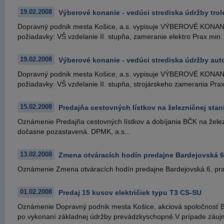
19.02.2008
Výberové konanie - vedúci strediska údržby tro
Dopravný podnik mesta Košice, a.s. vypisuje VÝBEROVÉ KONANIE n
požiadavky: VŠ vzdelanie II. stupňa, zameranie elektro Prax min. 3
19.02.2008
Výberové konanie - vedúci strediska údržby au
Dopravný podnik mesta Košice, a.s. vypisuje VÝBEROVÉ KONANIE 
požiadavky: VŠ vzdelanie II. stupňa, strojárskeho zamerania Prax 
15.02.2008
Predajňa cestovných lístkov na železničnej stan
Oznámenie Predajňa cestovných lístkov a dobíjania BČK na železn
dočasne pozastavená. DPMK, a.s...
13.02.2008
Zmena otváracích hodín predajne Bardejovská 6
Oznámenie Zmena otváracích hodín predajne Bardejovská 6, prac
01.02.2008
Predaj 15 kusov električiek typu T3 CS-SU
Oznámenie Dopravný podnik mesta Košice, akciová spoločnosť Ba
po vykonaní základnej údržby prevádzkyschopné.V prípade záujmu