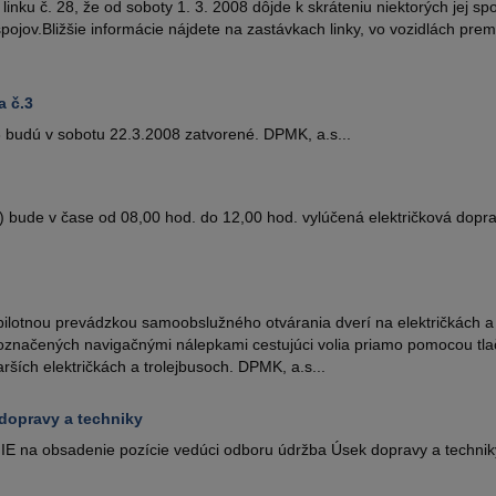
ku č. 28, že od soboty 1. 3. 2008 dôjde k skráteniu niektorých jej sp
jov.Bližšie informácie nájdete na zastávkach linky, vo vozidlách prem
a č.3
 budú v sobotu 22.3.2008 zatvorené. DPMK, a.s...
 bude v čase od 08,00 hod. do 12,00 hod. vylúčená električková dopra
pilotnou prevádzkou samoobslužného otvárania dverí na električkách a 
označených navigačnými nálepkami cestujúci volia priamo pomocou tlači
ších električkách a trolejbusoch. DPMK, a.s...
dopravy a techniky
na obsadenie pozície vedúci odboru údržba Úsek dopravy a techniky,