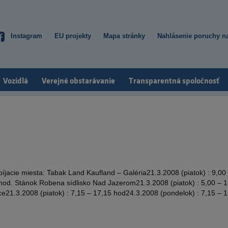
Instagram
EU projekty
Mapa stránky
Nahlásenie poruchy na
Top
menu
Vozidlá
Verejné obstarávanie
Transparentná spoločnosť
jacie miesta: Tabak Land Kaufland – Galéria21.3.2008 (piatok) : 9,00
 hod. Stánok Robena sídlisko Nad Jazerom21.3.2008 (piatok) : 5,00 – 
ce21.3.2008 (piatok) : 7,15 – 17,15 hod24.3.2008 (pondelok) : 7,15 – 1