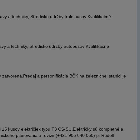
 a techniky, Stredisko údržby trolejbusov Kvalifikačné
 a techniky, Stredisko údržby autobusov Kvalifikačné
atvorená.Predaj a personifikácia BČK na železničnej stanici je
15 kusov električiek typu T3 CS-SU.Električky sú kompletné a
ického plánovania a revízií (+421 905 640 060) p. Rudolf