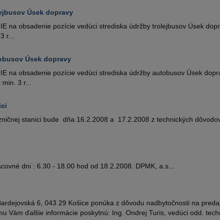
lejbusov Úsek dopravy
a obsadenie pozície vedúci strediska údržby trolejbusov Úsek dopravy
 r...
tobusov Úsek dopravy
na obsadenie pozície vedúci strediska údržby autobusov Úsek dopravy
min. 3 r...
ici
ičnej stanici bude dňa 16.2.2008 a 17.2.2008 z technických dôvodov z
ovné dni : 6.30 - 18.00 hod od 18.2.2008. DPMK, a.s...
rdejovská 6, 043 29 Košice ponúka z dôvodu nadbytočnosti na predaj 
 Vám ďalšie informácie poskytnú: Ing. Ondrej Turis, vedúci odd. techn