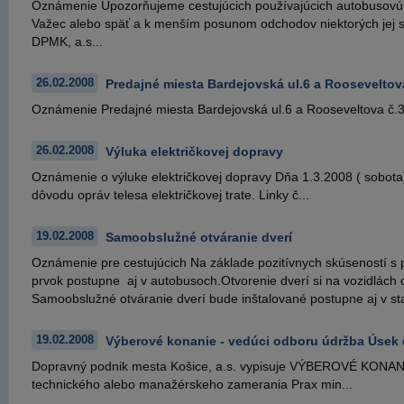
Oznámenie Upozorňujeme cestujúcich používajúcich autobusovú lin
Važec alebo späť a k menším posunom odchodov niektorých jej spo
DPMK, a.s...
26.02.2008
Predajné miesta Bardejovská ul.6 a Rooseveltov
Oznámenie Predajné miesta Bardejovská ul.6 a Rooseveltova č.3
26.02.2008
Výluka električkovej dopravy
Oznámenie o výluke električkovej dopravy Dňa 1.3.2008 ( sobota)
dôvodu opráv telesa električkovej trate. Linky č...
19.02.2008
Samoobslužné otváranie dverí
Oznámenie pre cestujúcich Na základe pozitívnych skúseností s 
prvok postupne aj v autobusoch.Otvorenie dverí si na vozidlách 
Samoobslužné otváranie dverí bude inštalované postupne aj v star
19.02.2008
Výberové konanie - vedúci odboru údržba Úsek 
Dopravný podnik mesta Košice, a.s. vypisuje VÝBEROVÉ KONANIE 
technického alebo manažérskeho zamerania Prax min...