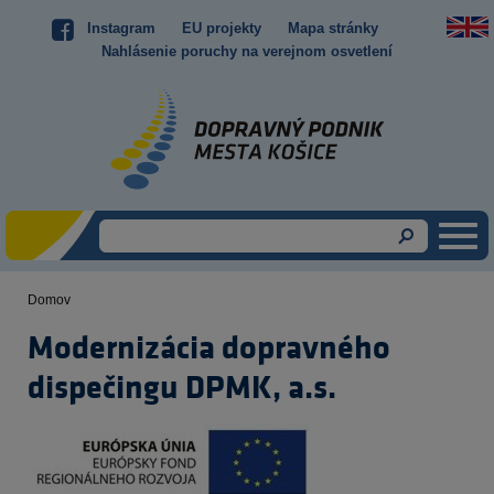
Skočiť
Instagram
EU projekty
Mapa stránky
Top
na
Nahlásenie poruchy na verejnom osvetlení
hlavný
menu
obsah
Domov
Omrvinka
Modernizácia dopravného
dispečingu DPMK, a.s.