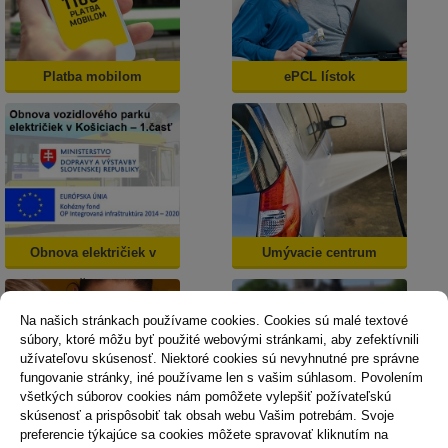
Platba mobilom
ePCL lístok
Obnova električiek v
Umývacie centrum
Košiciach
Na našich stránkach používame cookies. Cookies sú malé textové
súbory, ktoré môžu byť použité webovými stránkami, aby zefektívnili
užívateľovu skúsenosť. Niektoré cookies sú nevyhnutné pre správne
fungovanie stránky, iné používame len s vašim súhlasom. Povolením
všetkých súborov cookies nám pomôžete vylepšiť požívateľskú
skúsenosť a prispôsobiť tak obsah webu Vašim potrebám. Svoje
Dopravná psychológia
Mestská karta
preferencie týkajúce sa cookies môžete spravovať kliknutím na