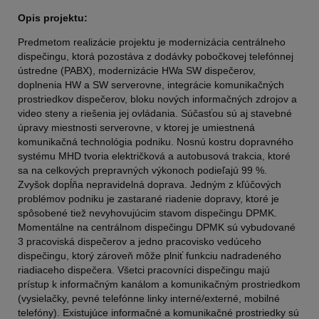
Opis projektu:
Predmetom realizácie projektu je modernizácia centrálneho
dispečingu, ktorá pozostáva z dodávky pobočkovej telefónnej
ústredne (PABX), modernizácie HWa SW dispečerov,
doplnenia HW a SW serverovne, integrácie komunikačných
prostriedkov dispečerov, bloku nových informačných zdrojov a
video steny a riešenia jej ovládania. Súčasťou sú aj stavebné
úpravy miestnosti serverovne, v ktorej je umiestnená
komunikačná technológia podniku. Nosnú kostru dopravného
systému MHD tvoria električková a autobusová trakcia, ktoré
sa na celkových prepravných výkonoch podieľajú 99 %.
Zvyšok dopĺňa nepravidelná doprava. Jedným z kľúčových
problémov podniku je zastarané riadenie dopravy, ktoré je
spôsobené tiež nevyhovujúcim stavom dispečingu DPMK.
Momentálne na centrálnom dispečingu DPMK sú vybudované
3 pracoviská dispečerov a jedno pracovisko vedúceho
dispečingu, ktorý zároveň môže plniť funkciu nadradeného
riadiaceho dispečera. Všetci pracovníci dispečingu majú
prístup k informačným kanálom a komunikačným prostriedkom
(vysielačky, pevné telefónne linky interné/externé, mobilné
telefóny). Existujúce informačné a komunikačné prostriedky sú