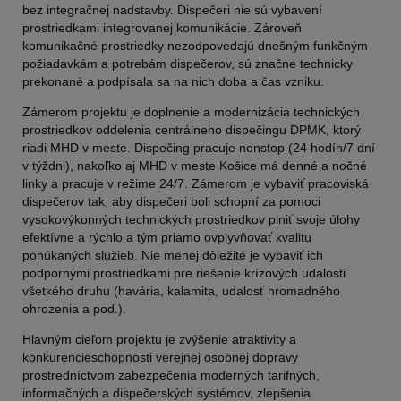
bez integračnej nadstavby. Dispečeri nie sú vybavení
prostriedkami integrovanej komunikácie. Zároveň
komunikačné prostriedky nezodpovedajú dnešným funkčným
požiadavkám a potrebám dispečerov, sú značne technicky
prekonané a podpísala sa na nich doba a čas vzniku.
Zámerom projektu je doplnenie a modernizácia technických
prostriedkov oddelenia centrálneho dispečingu DPMK, ktorý
riadi MHD v meste. Dispečing pracuje nonstop (24 hodín/7 dní
v týždni), nakoľko aj MHD v meste Košice má denné a nočné
linky a pracuje v režime 24/7. Zámerom je vybaviť pracoviská
dispečerov tak, aby dispečeri boli schopní za pomoci
vysokovýkonných technických prostriedkov plniť svoje úlohy
efektívne a rýchlo a tým priamo ovplyvňovať kvalitu
ponúkaných služieb. Nie menej dôležité je vybaviť ich
podpornými prostriedkami pre riešenie krízových udalosti
všetkého druhu (havária, kalamita, udalosť hromadného
ohrozenia a pod.).
Hlavným cieľom projektu je zvýšenie atraktivity a
konkurencieschopnosti verejnej osobnej dopravy
prostredníctvom zabezpečenia moderných tarifných,
informačných a dispečerských systémov, zlepšenia