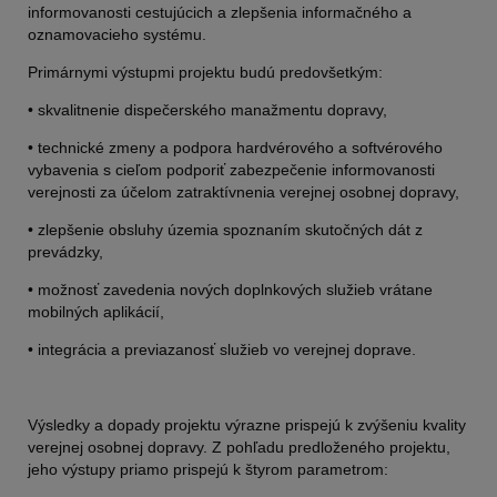
informovanosti cestujúcich a zlepšenia informačného a
oznamovacieho systému.
Primárnymi výstupmi projektu budú predovšetkým:
• skvalitnenie dispečerského manažmentu dopravy,
• technické zmeny a podpora hardvérového a softvérového
vybavenia s cieľom podporiť zabezpečenie informovanosti
verejnosti za účelom zatraktívnenia verejnej osobnej dopravy,
• zlepšenie obsluhy územia spoznaním skutočných dát z
prevádzky,
• možnosť zavedenia nových doplnkových služieb vrátane
mobilných aplikácií,
• integrácia a previazanosť služieb vo verejnej doprave.
Výsledky a dopady projektu výrazne prispejú k zvýšeniu kvality
verejnej osobnej dopravy. Z pohľadu predloženého projektu,
jeho výstupy priamo prispejú k štyrom parametrom: