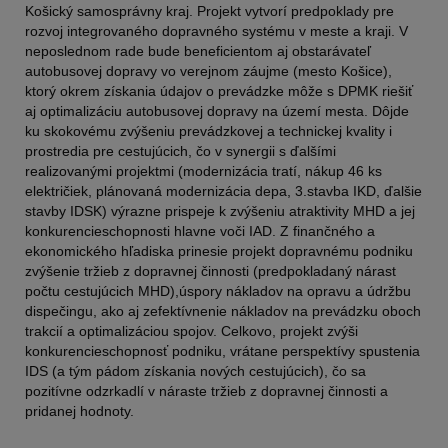
Košický samosprávny kraj. Projekt vytvorí predpoklady pre
rozvoj integrovaného dopravného systému v meste a kraji. V
neposlednom rade bude beneficientom aj obstarávateľ
autobusovej dopravy vo verejnom záujme (mesto Košice),
ktorý okrem získania údajov o prevádzke môže s DPMK riešiť
aj optimalizáciu autobusovej dopravy na území mesta. Dôjde
ku skokovému zvýšeniu prevádzkovej a technickej kvality i
prostredia pre cestujúcich, čo v synergii s ďalšími
realizovanými projektmi (modernizácia tratí, nákup 46 ks
električiek, plánovaná modernizácia depa, 3.stavba IKD, ďalšie
stavby IDSK) výrazne prispeje k zvýšeniu atraktivity MHD a jej
konkurencieschopnosti hlavne voči IAD. Z finančného a
ekonomického hľadiska prinesie projekt dopravnému podniku
zvýšenie tržieb z dopravnej činnosti (predpokladaný nárast
počtu cestujúcich MHD),úspory nákladov na opravu a údržbu
dispečingu, ako aj zefektívnenie nákladov na prevádzku oboch
trakcií a optimalizáciou spojov. Celkovo, projekt zvýši
konkurencieschopnosť podniku, vrátane perspektívy spustenia
IDS (a tým pádom získania nových cestujúcich), čo sa
pozitívne odzrkadlí v náraste tržieb z dopravnej činnosti a
pridanej hodnoty.