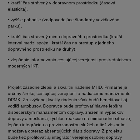
• kratší čas strávený v dopravnom prostriedku (časová
elasticita),
• vyššie pohodlie (zodpovedajúce štandardy vozidlového
parku),
• kratší čas strávený mimo dopravného prostriedku (kratší
interval medzi spojmi, kratší čas na prestup z jedného
dopravného prostriedku na druhý),
• zlepšenie informovania cestujúcej verejnosti prostredníctvom
moderných IKT.
Projekt zásadne zlepší a skvalitní riadenie MHD. Primárne je
určený širokej cestujúcej verejnosti a riadiacemu manažmentu
DPMK. Zo zvýšenej kvality riadenia však budú benefitovať aj
vodiči autobusov. Dopravca bude profitovať hlavne lepším
dispečerským manažmentom dopravy, znížením výpadkov
dopravy a meškania, rýchlou reakciou na mimoriadne situácie,
lepšou integráciou a previazanosťou služieb a tiež získaním
množstva doteraz absentujúcich dát z dopravy. Z projektu
bude tiež profitovať aj integrátor verejnej osobnej dopravy